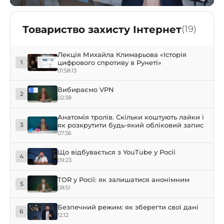
Товариство захисту Інтернет
(19)
Лекція Михайла Климарьова «Історія
цифрового спротиву в Рунеті»
1
01:58:13
Вибираємо VPN
2
02:38
Анатомія тролів. Скільки коштують лайки і
як розкрутити будь-який обліковий запис
3
07:36
Що відбувається з YouTube у Росії
4
09:23
TOR у Росії: як залишатися анонімним
5
08:51
Безпечний режим: як зберегти свої дані
6
12:12