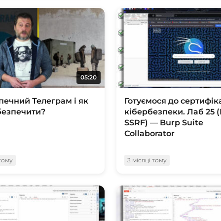
05:20
печний Телеграм і як
Готуємося до сертифіка
безпечити?
кібербезпеки. Лаб 25 (
SSRF) — Burp Suite
Collaborator
 тому
3 місяці тому