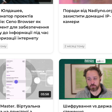
д Юлдашев,
Поради від Nadiyno.org
натор проектів
захистити домашні IP-
tie: Ceno Browser як
камери
мент для забезпечення
у до інформації під час
еризації інтернету
 тому
2 місяці тому
05:58
 Master. Віртуальна
Шифрування vs держа
 на пристрої з
стеження