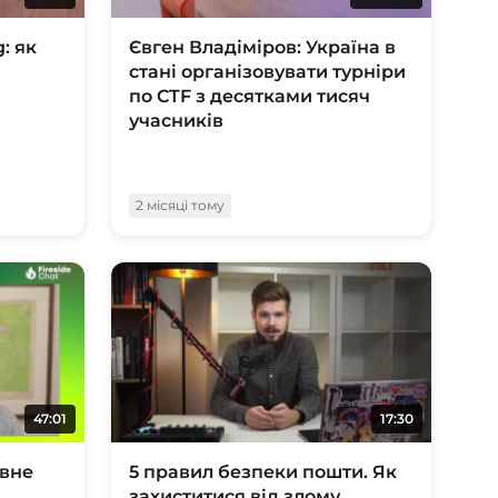
: як
Євген Владіміров: Україна в
стані організовувати турніри
по CTF з десятками тисяч
учасників
2 місяці тому
47:01
17:30
вне
5 правил безпеки пошти. Як
захиститися від злому