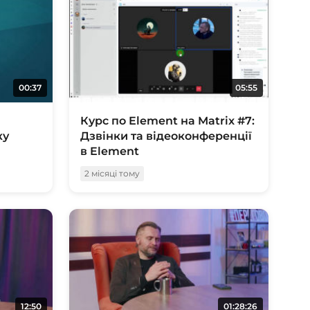
00:37
05:55
Курс по Element на Matrix #7:
ку
Дзвінки та відеоконференції
в Element
2 місяці тому
12:50
01:28:26