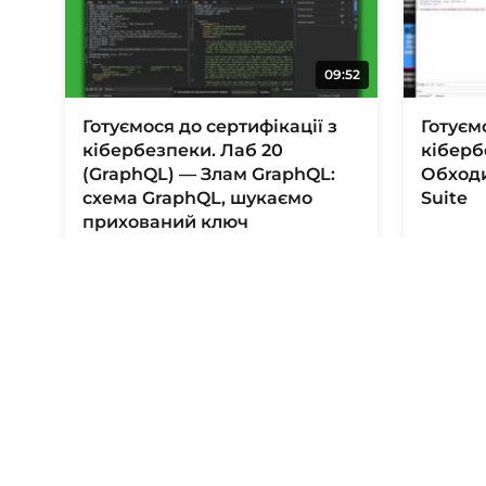
09:52
Готуємося до сертифікації з
Готуєм
кібербезпеки. Лаб 20
кіберб
(GraphQL) — Злам GraphQL:
Обходи
схема GraphQL, шукаємо
Suite
прихований ключ
3 місяці тому
3 місяці
07:36