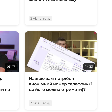
3 місяці тому
03:47
14:33
g:
Навіщо вам потрібен
анонімний номер телефону (і
ти на
де його можна отримати)?
3 місяці тому