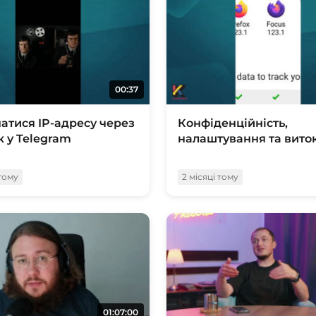
00:37
натися IP-адресу через
Конфіденційність,
к у Telegram
налаштування та вито
 тому
2 місяці тому
01:07:00