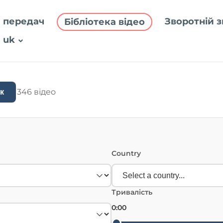
 передач
Зворотній з
Бібліотека відео
uk
346 відео
к
Country
Тривалість
0:00