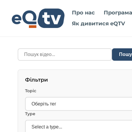
Про нас
Програма
Як дивитися eQTV
Пошу
Фільтри
Topic
Type