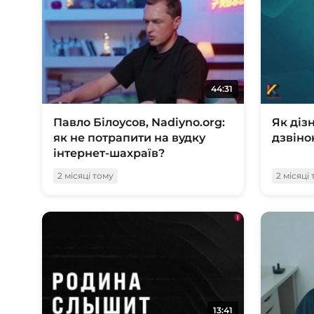
44:31
Павло Білоусов, Nadiyno.org:
Як діз
як не потрапити на вудку
дзвіно
інтернет-шахраїв?
2 місяці тому
2 місяці
13:41