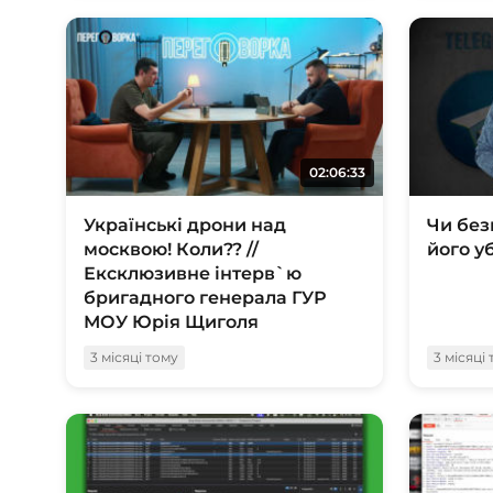
02:06:33
Українські дрони над
Чи без
москвою! Коли?? //
його у
Ексклюзивне інтерв`ю
бригадного генерала ГУР
МОУ Юрія Щиголя
3 місяці тому
3 місяці