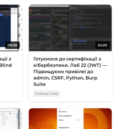
08:58
24:20
ції з
Готуємося до сертифікації з
Blind
кібербезпеки. Лаб 22 (JWT) —
Підвищуємо привілеї до
admin, CSRF, Python, Burp
Suite
3 місяці тому