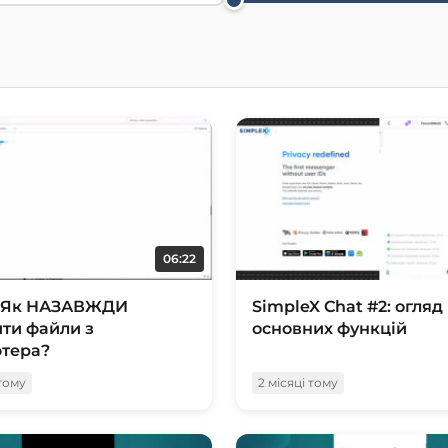
06:22
. Як НАЗАВЖДИ
SimpleX Chat #2: огляд
ти файли з
основних функцій
тера?
 тому
2 місяці тому