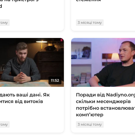
d
 тому
3 місяці тому
11:52
дають ваші дані. Як
Поради від Nadiyno.or
итися від витоків
скільки месенджерів
потрібно встановлюва
комп’ютер
 тому
3 місяці тому