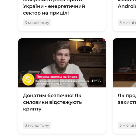
України - енергетичний
Androi
сектор на прицілі
3 місяці тому
3 місяці
12:56
Донатим безпечно! Як
Як про
силовики відстежують
захист
крипту
3 місяці тому
3 місяці