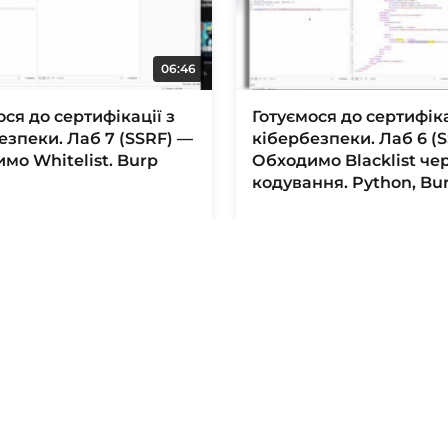
06:46
ося до сертифікації з
Готуємося до сертифіка
езпеки. Лаб 7 (SSRF) —
кібербезпеки. Лаб 6 (
мо Whitelist. Burp
Обходимо Blacklist че
кодування. Python, Bur
 тому
3 місяці тому
30:43