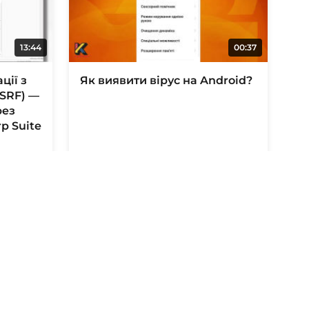
13:44
00:37
ції з
Як виявити вірус на Android?
SSRF) —
рез
p Suite
3 місяці тому
04:49
04:53