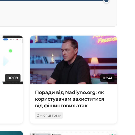
06:08
02:41
Поради від Nadiyno.org: як
користувачам захиститися
від фішингових атак
2 місяці тому