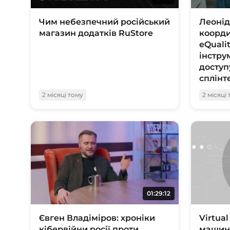
Чим небезпечний російський
Леоні
магазин додатків RuStore
коорди
eQuali
інстру
доступ
сплінт
2 місяці тому
2 місяці
01:29:12
Євген Владіміров: хроніки
Virtual
кібервійни росії проти
машина