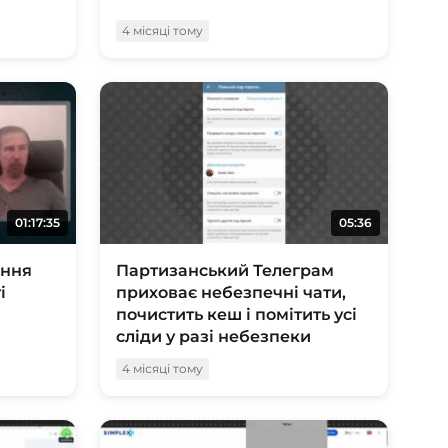
4 місяці тому
01:17:35
05:36
ення
Партизанський Телеграм
і
приховає небезпечні чати,
почистить кеш і помітить усі
сліди у разі небезпеки
4 місяці тому