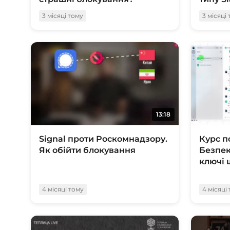
3 місяці тому
3 місяці
13:18
Signal проти Роскомнадзору.
Курс п
Як обійти блокування
Безпек
ключі
4 місяці тому
4 місяці