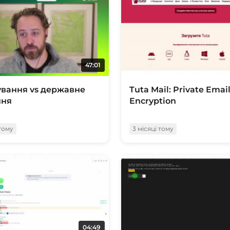
47:01
вання vs державне
Tuta Mail: Private Emai
ння
Encryption
 тому
3 місяці тому
04:49