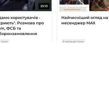
25:10
дамо користувачів -
Найчесніший огляд на
криють". Розмова про
месенджер MAX
am, ФСБ та
боронзамовлення
в тому
5 місяців тому
16:34
ання дзвінків у
Zangi. Приватний ме
pp та Telegram:
з акцентом на відеодз