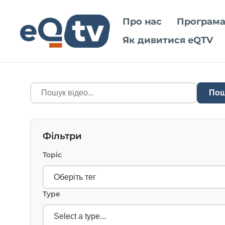
Про нас
Програма
Як дивитися eQTV
Пош
Фільтри
Topic
Type