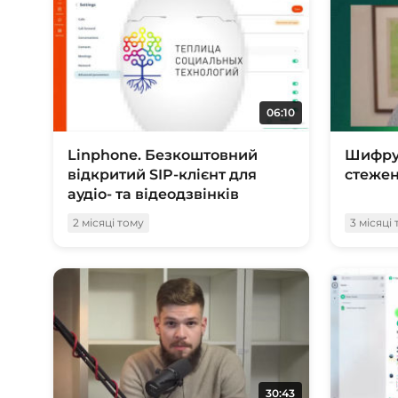
06:10
Linphone. Безкоштовний
Шифру
відкритий SIP-клієнт для
стеже
аудіо- та відеодзвінків
2 місяці тому
3 місяці
30:43