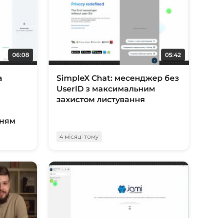
06:08
05:42
а
SimpleX Chat: месенджер без
UserID з максимальним
захистом листування
нням
4 місяці тому