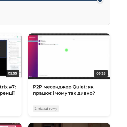
05:55
05:35
rix #7:
P2P месенджер Quiet: як
ренції
працює і чому так дивно?
2 місяці тому