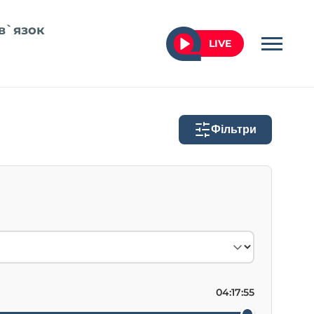
в`язок
LIVE
Фільтри
04:17:55