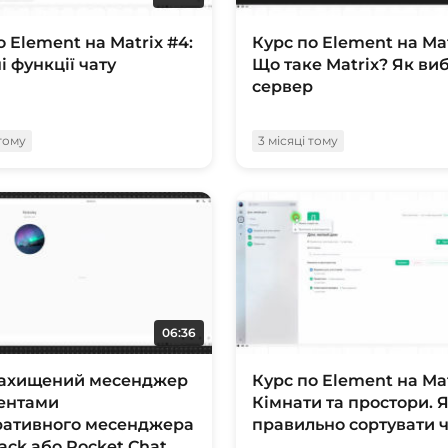
о Element на Matrix #4:
Курс по Element на Mat
і функції чату
Що таке Matrix? Як ви
сервер
 тому
3 місяці тому
06:36
захищений месенджер
Курс по Element на Mat
ентами
Кімнати та простори. 
ративного месенджера
правильно сортувати 
lack або Rocket.Chat