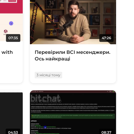
07:35
47:26
l with
Перевірили ВСІ месенджери.
Ось найкращі
3 місяці тому
04:53
08:37