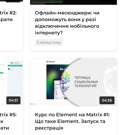
rix #2:
Офлайн-месенджери: чи
брати
допоможуть вони у разі
відключення мобільного
інтернету?
3 місяці тому
04:51
04:36
rix #5:
Курс по Element на Matrix #1:
Як
Що таке Element. Запуск та
чати
реєстрація