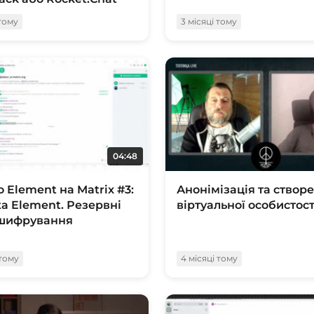
 тому
3 місяці тому
04:48
о Element на Matrix #3:
Анонімізація та створ
а Element. Резервні
віртуальної особистост
 шифрування
 тому
4 місяці тому