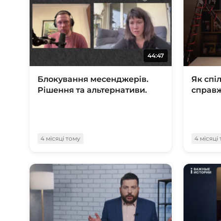
44:47
Блокування месенджерів.
Як спі
Рішення та альтернативи.
справ
4 місяці тому
4 місяці