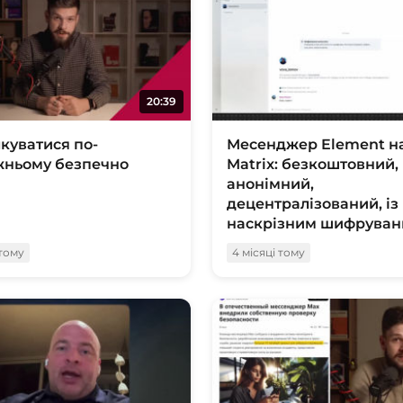
20:39
лкуватися по-
Месенджер Element н
жньому безпечно
Matrix: безкоштовний,
анонімний,
децентралізований, із
наскрізним шифрува
 тому
4 місяці тому