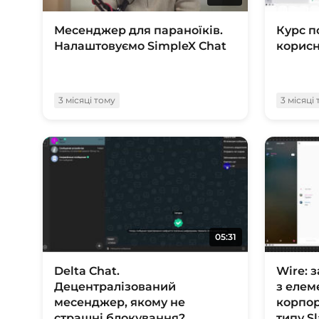
Месенджер для параноїків.
Курс п
Налаштовуємо SimpleX Chat
корисн
3 місяці тому
3 місяці
05:31
Delta Chat.
Wire: 
Децентралізований
з елем
месенджер, якому не
корпо
страшні блокування?
типу S