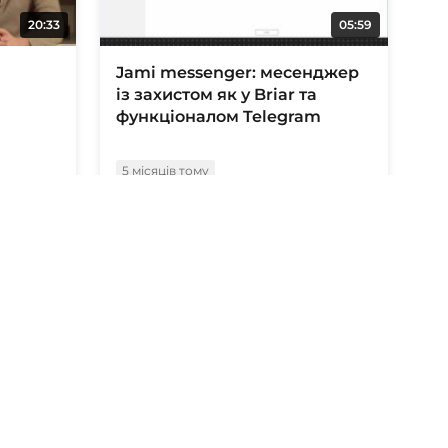
20:33
05:59
Jami messenger: месенджер
із захистом як у Briar та
функціоналом Telegram
5 місяців тому
05:57
20:14
сенджер
Метавсесвіт Telegram. Як вас
вінки
знаходять силовики