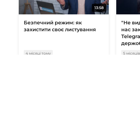
13:58
Безпечний режим: як
"Не ви
захистити своє листування
нас за
Telegr
держо
4 місяці тому
5 місяці
05:57
Курс по Element на Matrix #6:
Блокув
як у Element організовано
WhatsA