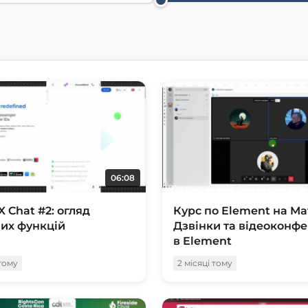
06:08
X Chat #2: огляд
Курс по Element на Mat
их функцій
Дзвінки та відеоконфе
в Element
 тому
2 місяці тому