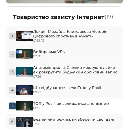
Товариство захисту Інтернет
(19)
Лекція Михайла Климарьова «Історія
цифрового спротиву в Рунеті»
1
01:58:13
Вибираємо VPN
2
02:38
Анатомія тролів. Скільки коштують лайки і
як розкрутити будь-який обліковий запис
3
07:36
Що відбувається з YouTube у Росії
4
09:23
TOR у Росії: як залишатися анонімним
5
08:51
Безпечний режим: як зберегти свої дані
6
12:12