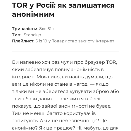
TOR у Росії: як залишатися
анонімним
Тривалість:
8хв 51с
Тип:
Standup
Плейлист:
5 із 19 у Товариство захисту Інтернет
Ви напевно хоч раз чули про браузер TOR,
який забезпечує повну анонімність в
інтернеті. Можливо, ви навіть думали, що
вам це ніколи не стане в нагоді — якщо
тільки ви не зберетеся купувати зброю або
злиті бази даних — але життя в Росії
показує, що зайвої анонімності не буває.
Тим не менш, багато користувачів
запитують. А чи не небезпечно це? Це
анонімно? Як це працює? Ні, мабуть, це для