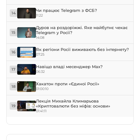
Чи працює Telegram з ФСБ?
14
11:22
Дуров на роздоріжжі. Яке майбутнє чекає
Telegram у Росії?
15
14:08
Як регіони Росії виживають без інтернету?
16
07:25
Навіщо владі месенджер Max?
17
06:32
Хакатон проти «Єдиної Росії»
18
01:00:10
Лекція Михайла Климарьова
«Криптовалюти без міфів: основи»
19
01:41:11