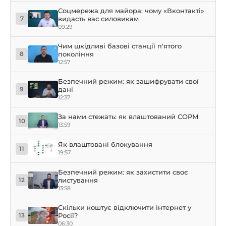
Соцмережа для майора: чому «Вконтакті»
видасть вас силовикам
7
09:29
Чим шкідливі базові станції п'ятого
покоління
8
12:57
Безпечний режим: як зашифрувати свої
дані
9
12:37
За нами стежать: як влаштований СОРМ
10
13:59
Як влаштовані блокування
11
19:57
Безпечний режим: як захистити своє
листування
12
13:58
Скільки коштує відключити інтернет у
Росії?
13
06:30