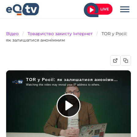
LIVE
Відео
/
Товариство захисту Інтернет
/
TOR у Росії:
як залишатися анонімним