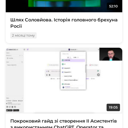
52:10
Шлях Соловйова. Історія головного брехуна
Росії
2 місяці тому
19:05
Покроковий гайд зі створення ІІ Асистентів
з використанням ChatGPT, Operator та