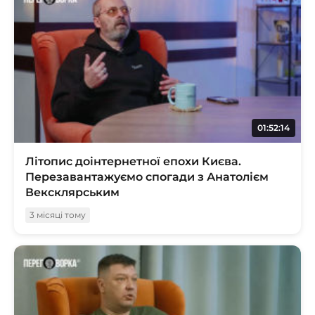
01:52:14
Літопис доінтернетної епохи Києва.
Перезавантажуємо спогади з Анатолієм
Вексклярським
3 місяці тому