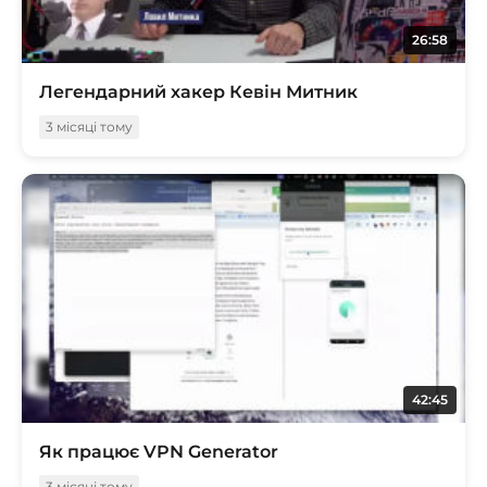
26:58
Легендарний хакер Кевін Митник
3 місяці тому
42:45
Як працює VPN Generator
3 місяці тому