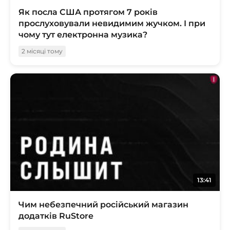
Як посла США протягом 7 років
прослуховували невидимим жучком. І при
чому тут електронна музика?
2 місяці тому
13:41
Чим небезпечний російський магазин
додатків RuStore