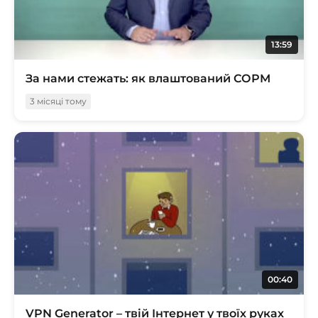
13:59
За нами стежать: як влаштований СОРМ
3 місяці тому
00:40
VPN Generator – твій Інтернет у твоїх руках