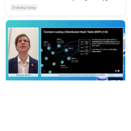
3 місяці тому
45:40
Вступ до IPFS та Filecoin та як вони
формують майбутнє Web3
3 місяці тому