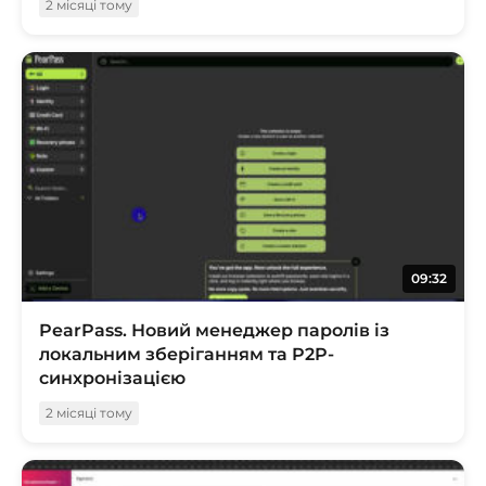
2 місяці тому
09:32
PearPass. Новий менеджер паролів із
локальним зберіганням та P2P-
синхронізацією
2 місяці тому