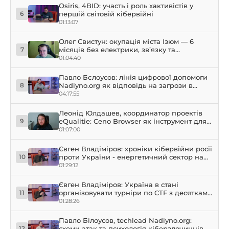
Osiris, 4BID: участь і роль хактивістів у
першій світовій кібервійні
6
01:13:07
Олег Свистун: окупація міста Ізюм — 6
місяців без електрики, зв’язку та
7
інформації | eQtalk
01:04:40
Павло Бєлоусов: лінія цифрової допомоги
Nadiyno.org як відповідь на загрози в
8
кіберпросторі та їх еволюцію
04:17:55
Леонід Юлдашев, координатор проектів
eQualitie: Ceno Browser як інструмент для
9
забезпечення доступу до інформації під
01:07:00
час сплінтеризації інтернету
Євген Владіміров: хроніки кібервійни росії
проти України - енергетичний сектор на
10
прицілі
01:29:12
Євген Владіміров: Україна в стані
організовувати турніри по CTF з десятками
11
тисяч учасників
01:28:26
Павло Білоусов, techlead Nadiyno.org:
схеми атак та психологія кіберзлочинців
12