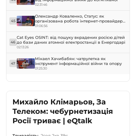
02:31:46
Олександр Коваленко, Статус: як
організована робота інтернет-провайдера
45
у прифронтовому місті Херсон
01:06:56
Cat Eyes OSINT: від пошуку вкрадених росією дітей
до бази даних атомної електростанції в Енергодарі
46
02:13:26
Мікаел Хачибабян: чатрулетка як
інструмент інформаційної війни та опору
47
01:25:30
Михайло Клімарьов, За
Телеком: чебурнетизація
Росії триває | eQtalk
Тривалість:
2год 2хв 39с