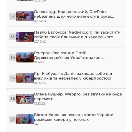
02:21:09
Олександр Краковецький, DevRain:
небезпека штучного інтелекту в руках
32
кібершахраїв
02:24:54
Павло Бєлоусов, Nadiyno.org: як захистити
себе та своїх близьких від хакерського
33
злому – практичні кейси
02:12:40
Генерал Олександр Потій,
Держспецзв'язок України: захист
34
кіберпериметра України та Європи в
01:46:21
умовах турбулентності
Ярі Кікбущ: як Данія захищає себе від
викликів та небезпек у кіберпросторі
35
01:02:33
Олена Кушнір, Webpro: без зв'язку не буде
перемоги
36
01:10:25
Віктор Жора: як воюють проти України
російські хакери у погонах
37
54:11