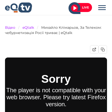
LIVE
Відео
/
eQtalk
/
Михайло Клімарьов, За Телеком:
чебурнетизація Росії триває | eQtalk