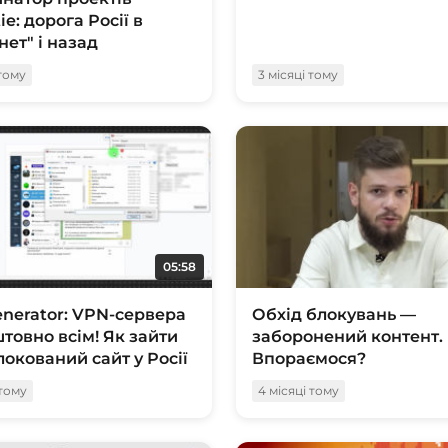
ie: дорога Росії в
нет" і назад
 тому
3 місяці тому
05:58
nerator: VPN-сервера
Обхід блокувань —
товно всім! Як зайти
заборонений контент.
локований сайт у Росії
Впораємося?
 тому
4 місяці тому