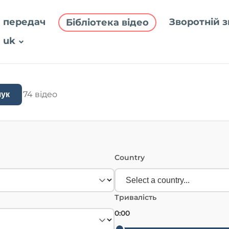
 передач
Зворотній з
Бібліотека відео
uk
74 відео
ук
Country
Тривалість
0:00