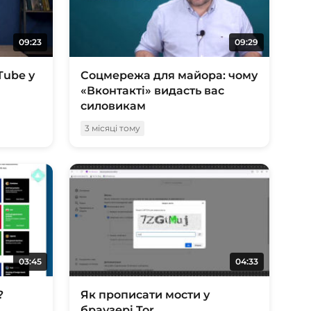
09:23
09:29
Tube у
Соцмережа для майора: чому
«Вконтакті» видасть вас
силовикам
3 місяці тому
03:45
04:33
?
Як прописати мости у
браузері Tor