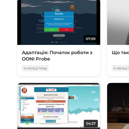
07:09
Адаптація: Початок роботи з
Що так
OONI Probe
4 місяці тому
4 місяці
04:27