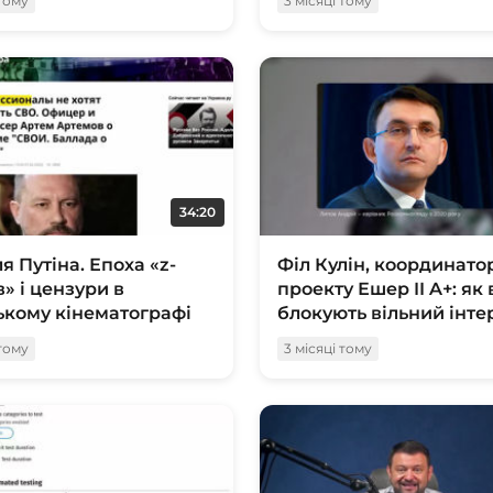
 тому
3 місяці тому
34:20
я Путіна. Епоха «z-
Філ Кулін, координато
в» і цензури в
проекту Ешер II A+: як 
ькому кінематографі
блокують вільний інте
 тому
3 місяці тому