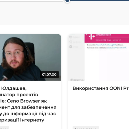
01:07:00
д Юлдашев,
Використання OONI P
натор проектів
tie: Ceno Browser як
мент для забезпечення
у до інформації під час
еризації інтернету