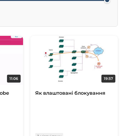
11:06
19:57
robe
Як влаштовані блокування