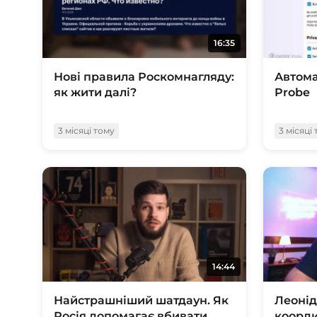
16:35
Нові правила Роскомнагляду:
Автома
як жити далі?
Probe
3 місяці тому
3 місяці
14:44
Найстрашніший шатдаун. Як
Леоні
Росія допомагає вбивати
коорди