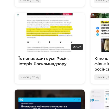
2 місяці тому
2 місяці
27:57
Їх ненавидить уся Росія.
Кіно дл
Історія Роскомнадзору
фільмі
російс
3 місяці тому
3 місяці