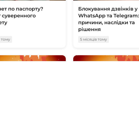
ет по паспорту?
Блокування дзвінків у
 суверенного
WhatsApp та Telegram:
ету
причини, наслідки та
рішення
в тому
5 місяців тому
41:02
іяни залишилися без
Інтероперабельність. 
be
подружити сервіси мі
собою
в тому
5 місяців тому