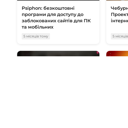
Psiphon: безкоштовні
Чебурн
програми для доступу до
Проект
заблокованих сайтів для ПК
інтерн
та мобільних
5 місяців тому
5 місяці
14:58
Чому РКН не помічає
Як рос
наркошопи?
YouTu
5 місяців тому
5 місяці