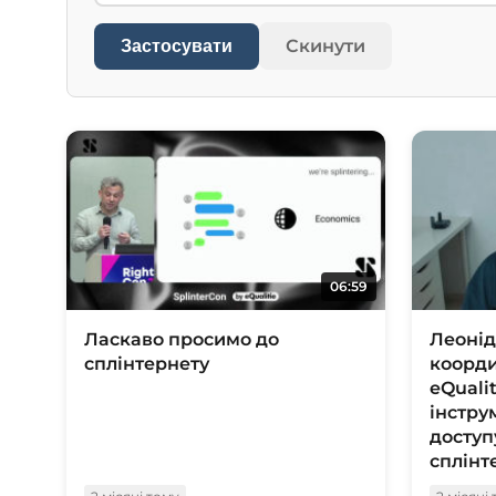
Скинути
Застосувати
06:59
Ласкаво просимо до
Леоні
сплінтернету
коорди
eQuali
інстру
доступ
сплінт