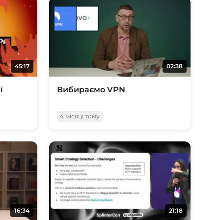
45:17
02:38
ї
Вибираємо VPN
4 місяці тому
16:34
21:18