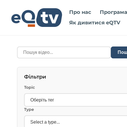
Про нас
Програма
Як дивитися eQTV
Пош
Фільтри
Topic
Type