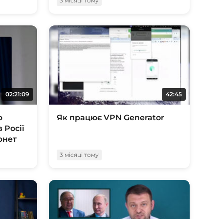
3 місяці тому
02:21:09
42:45
р
Як працює VPN Generator
в Росії
рнет
3 місяці тому