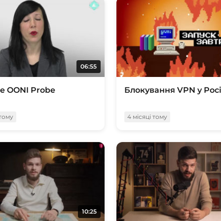
06:55
е OONI Probe
Блокування VPN у Росі
 тому
4 місяці тому
10:25