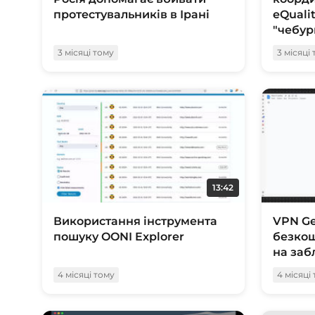
протестувальників в Ірані
eQualit
"чебур
3 місяці тому
3 місяці
13:42
Використання інструмента
VPN Ge
пошуку OONI Explorer
безкош
на заб
4 місяці тому
4 місяці