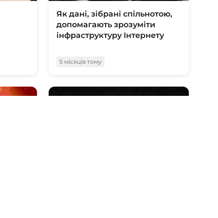
Як дані, зібрані спільнотою,
допомагають зрозуміти
інфраструктуру Інтернету
5 місяців тому
39:03
06:33
Як
VPN проти Tor: що таке VPN
ж
та що таке Tor? Як працює
технологія та що вибрати
5 місяців тому