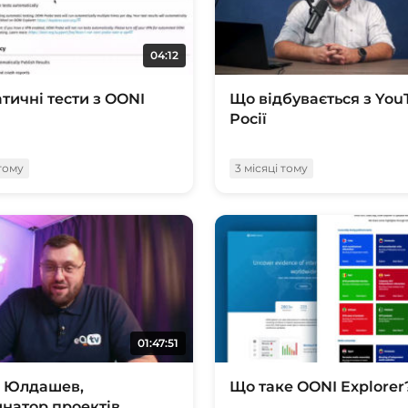
04:12
тичні тести з OONI
Що відбувається з You
Росії
 тому
3 місяці тому
01:47:51
д Юлдашев,
Що таке OONI Explorer
натор проектів