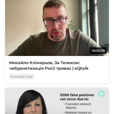
02:02:39
Михайло Клімарьов, За Телеком:
чебурнетизація Росії триває | eQtalk
6 місяців тому