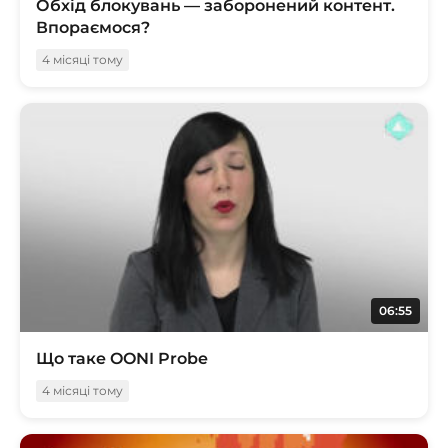
Обхід блокувань — заборонений контент.
Впораємося?
4 місяці тому
06:55
Що таке OONI Probe
4 місяці тому