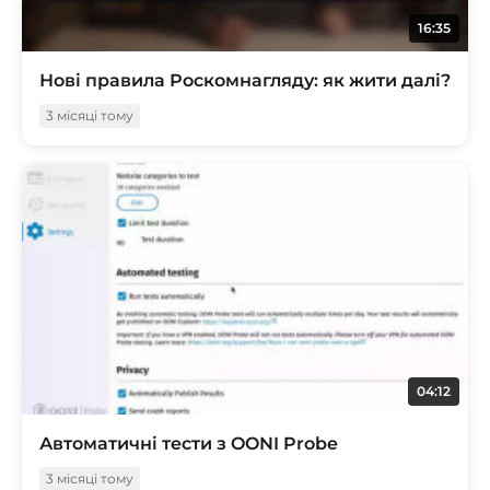
16:35
Нові правила Роскомнагляду: як жити далі?
3 місяці тому
04:12
Автоматичні тести з OONI Probe
3 місяці тому