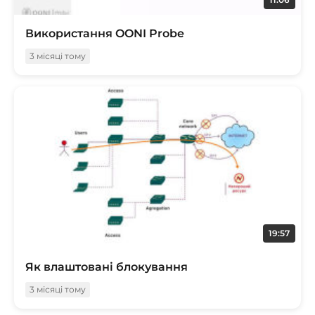
Використання OONI Probe
3 місяці тому
19:57
Як влаштовані блокування
3 місяці тому