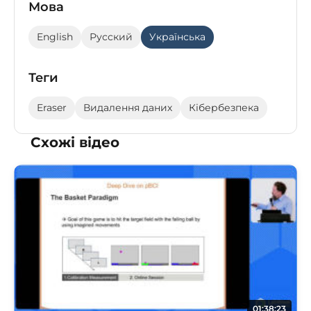
Мова
English
Русский
Українська
Теги
Eraser
Видалення даних
Кібербезпека
Схожі відео
01:38:23