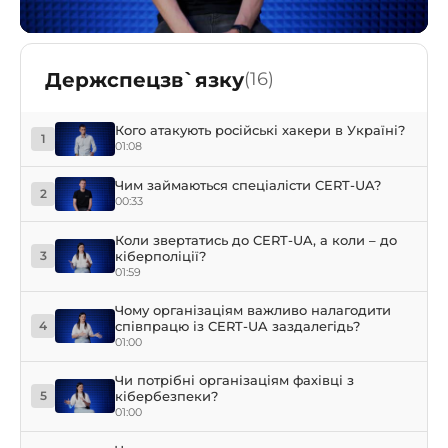
Держспецзв`язку
(16)
Кого атакують російські хакери в Україні?
1
01:08
Чим займаються спеціалісти CERT-UA?
2
00:33
Коли звертатись до CERT-UA, а коли – до
кіберполіції?
3
01:59
Чому організаціям важливо налагодити
співпрацю із CERT-UA заздалегідь?
4
01:00
Чи потрібні організаціям фахівці з
кібербезпеки?
5
01:00