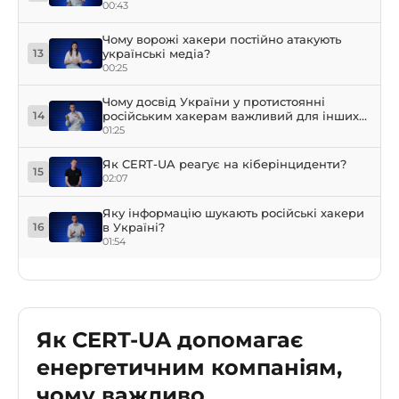
00:43
Чому ворожі хакери постійно атакують
українські медіа?
13
00:25
Чому досвід України у протистоянні
російським хакерам важливий для інших
14
країн?
01:25
Як CERT-UA реагує на кіберінциденти?
15
02:07
Яку інформацію шукають російські хакери
в Україні?
16
01:54
Як CERT-UA допомагає
енергетичним компаніям,
чому важливо