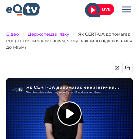
LIVE
Відео
/
Держспецзв`язку
/
Як CERT-UA допомагає
енергетичним компаніям, чому важливо підключатися
до MISP?