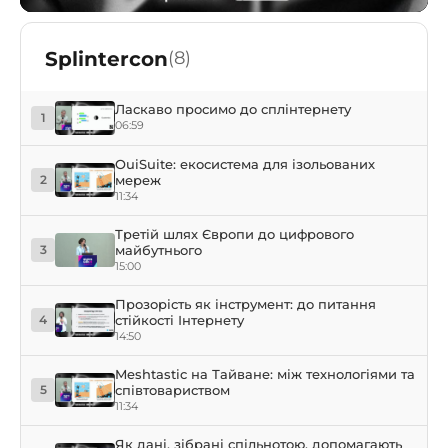
Splintercon
(8)
Ласкаво просимо до сплінтернету
1
06:59
OuiSuite: екосистема для ізольованих
мереж
2
11:34
Третій шлях Європи до цифрового
майбутнього
3
15:00
Прозорість як інструмент: до питання
стійкості Інтернету
4
14:50
Meshtastic на Тайване: між технологіями та
співтовариством
5
11:34
Як дані, зібрані спільнотою, допомагають