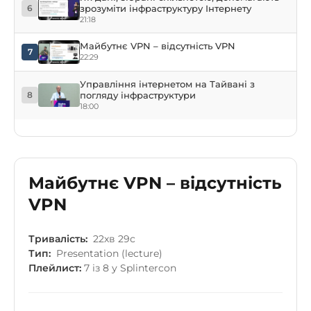
зрозуміти інфраструктуру Інтернету
6
21:18
Майбутнє VPN – відсутність VPN
7
22:29
Управління інтернетом на Тайвані з
погляду інфраструктури
8
18:00
Майбутнє VPN – відсутність
VPN
Тривалість:
22хв 29с
Тип:
Presentation (lecture)
Плейлист:
7 із 8 у Splintercon