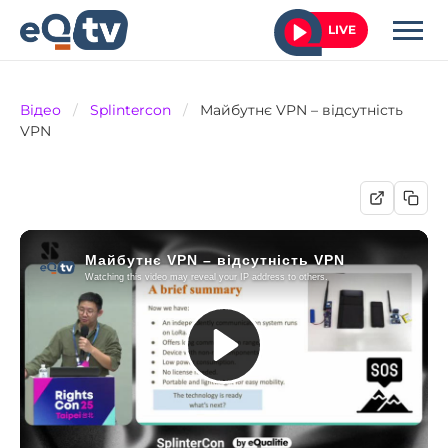
LIVE
Відео
/
Splintercon
/
Майбутнє VPN – відсутність
VPN