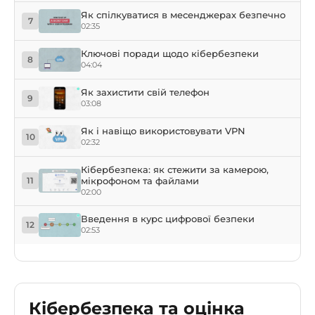
Як спілкуватися в месенджерах безпечно
7
02:35
Ключові поради щодо кібербезпеки
8
04:04
Як захистити свій телефон
9
03:08
Як і навіщо використовувати VPN
10
02:32
Кібербезпека: як стежити за камерою,
мікрофоном та файлами
11
02:00
Введення в курс цифрової безпеки
12
02:53
Кібербезпека та оцінка