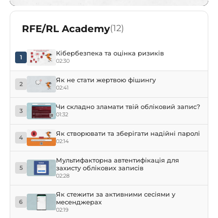
RFE/RL Academy
(12)
Кібербезпека та оцінка ризиків
1
02:30
Як не стати жертвою фішингу
2
02:41
Чи складно зламати твій обліковий запис?
3
01:32
Як створювати та зберігати надійні паролі
4
02:14
Мультифакторна автентифікація для
захисту облікових записів
5
02:28
Як стежити за активними сесіями у
месенджерах
6
02:19