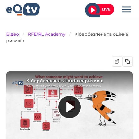
LIVE
Відео
/
RFE/RL Academy
/
Кібербезпека та оцінка
ризиків