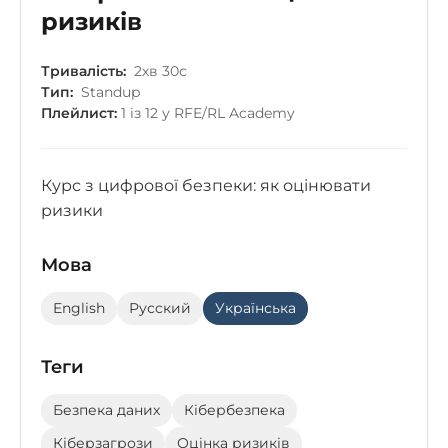
ризиків
Тривалість:
2хв 30с
Тип:
Standup
Плейлист:
1 із 12 у RFE/RL Academy
Курс з цифрової безпеки: як оцінювати
ризики
Мова
English
Русский
Українська
Теги
Безпека даних
Кібербезпека
Кіберзагрози
Оцінка ризиків