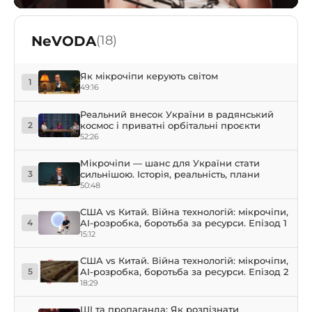
NeVODA
(18)
Як мікрочіпи керують світом
1
49:16
Реальний внесок України в радянський
космос і приватні орбітальні проєкти
2
52:26
Мікрочіпи — шанс для України стати
сильнішою. Історія, реальність, плани
3
50:48
США vs Китай. Війна технологій: мікрочіпи,
AI-розробка, боротьба за ресурси. Епізод 1
4
15:12
США vs Китай. Війна технологій: мікрочіпи,
AI-розробка, боротьба за ресурси. Епізод 2
5
18:29
ШІ та пропаганда: Як розпізнати