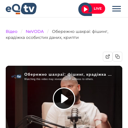
LIVE
Відео
/
NeVODA
/
Обережно шахраї: фішинг,
крадіжка особистих даних, крипти