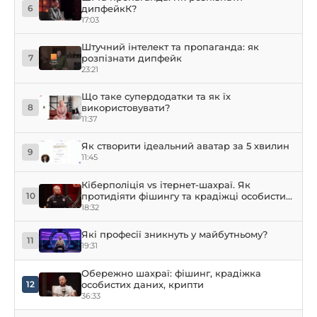
дипфейкК?
6
17:03
Штучний інтелект та пропаганда: як
розпізнати дипфейк
7
23:21
Що таке супердодатки та як їх
використовувати?
8
11:37
Як створити ідеальний аватар за 5 хвилин
9
11:45
Кіберполіція vs ітернет-шахраї. Як
протидіяти фішингу та крадіжці особистих
10
даних?
18:32
Які професії зникнуть у майбутньому?
11
19:31
Обережно шахраї: фішинг, крадіжка
особистих даних, крипти
12
36:33