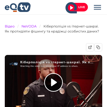
LIVE
Відео
/
NeVODA
/
Кіберполіція vs ітернет-шахраї.
Як протидіяти фішингу та крадіжці особистих даних?