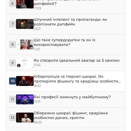
дипфейкК?
6
17:03
Штучний інтелект та пропаганда: як
розпізнати дипфейк
7
23:21
Що таке супердодатки та як їх
використовувати?
8
11:37
Як створити ідеальний аватар за 5 хвилин
9
11:45
Кіберполіція vs ітернет-шахраї. Як
протидіяти фішингу та крадіжці особистих
10
даних?
18:32
Які професії зникнуть у майбутньому?
11
19:31
Обережно шахраї: фішинг, крадіжка
особистих даних, крипти
12
36:33