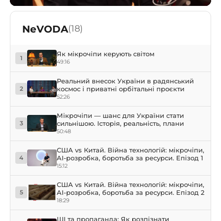
NeVODA
(18)
Як мікрочіпи керують світом
1
49:16
Реальний внесок України в радянський
космос і приватні орбітальні проєкти
2
52:26
Мікрочіпи — шанс для України стати
сильнішою. Історія, реальність, плани
3
50:48
США vs Китай. Війна технологій: мікрочіпи,
AI-розробка, боротьба за ресурси. Епізод 1
4
15:12
США vs Китай. Війна технологій: мікрочіпи,
AI-розробка, боротьба за ресурси. Епізод 2
5
18:29
ШІ та пропаганда: Як розпізнати