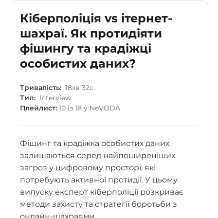
Кіберполіція vs ітернет-
шахраї. Як протидіяти
фішингу та крадіжці
особистих даних?
Тривалість:
18хв 32с
Тип:
Interview
Плейлист:
10 із 18 у NeVODA
Фішинг та крадіжка особистих даних
залишаються серед найпоширеніших
загроз у цифровому просторі, які
потребують активної протидії. У цьому
випуску експерт кіберполіції розкриває
методи захисту та стратегії боротьби з
онлайн-шахраями.