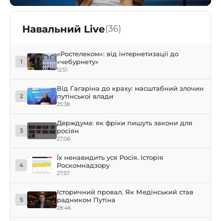
Навальний Live
(36)
«Ростелеком»: від інтернетизації до
«чебурнету»
1
12:51
Від Гагаріна до краху: масштабний злочин
путінської влади
2
25:38
Держдума: як фріки пишуть закони для
росіян
3
27:06
Їх ненавидить уся Росія. Історія
Роскомнадзору
4
27:57
Історичний провал. Як Медінський став
радником Путіна
5
28:46