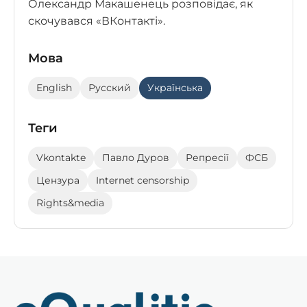
Олександр Макашенець розповідає, як
скочувався «ВКонтакті».
Мова
English
Русский
Українська
Теги
Vkontakte
Павло Дуров
Репресії
ФСБ
Цензура
Internet censorship
Rights&media