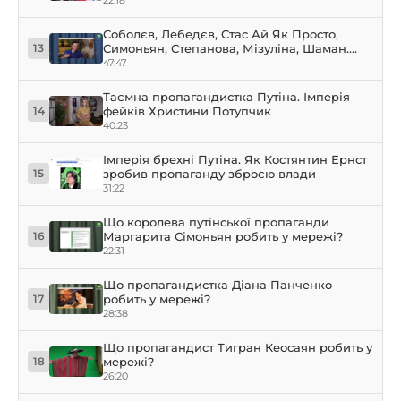
Соболєв, Лебедєв, Стас Ай Як Просто,
Симоньян, Степанова, Мізуліна, Шаман.
13
Головні пропагандисти 2024 року
47:47
Таємна пропагандистка Путіна. Імперія
фейків Христини Потупчик
14
40:23
Імперія брехні Путіна. Як Костянтин Ернст
зробив пропаганду зброєю влади
15
31:22
Що королева путінської пропаганди
Маргарита Сімоньян робить у мережі?
16
22:31
Що пропагандистка Діана Панченко
робить у мережі?
17
28:38
Що пропагандист Тигран Кеосаян робить у
мережі?
18
26:20