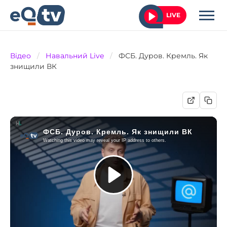
LIVE
Відео
/
Навальний Live
/
ФСБ. Дуров. Кремль. Як
знищили ВК