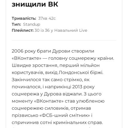
знищили ВК
Тривалість:
37хв 42с
Тип:
Standup
Плейлист:
30 із 36 у Навальний Live
2006 року брати Дурови створили
«ВКонтакте» — головну соцмережу країни.
Швидке зростання, перший мільйон
користувачів, вихід Лондонської біржі.
Закінчилося так само стрімко, як
починалося, і наприкінці 2013 року
соцмережа у Дурова віджали. З цього
моменту «ВКонтакте» став улюбленою
соцмережею силовиків, отримав
прізвисько «ФСБ-шний смітник» і
спричинив сотні кримінальних справ.