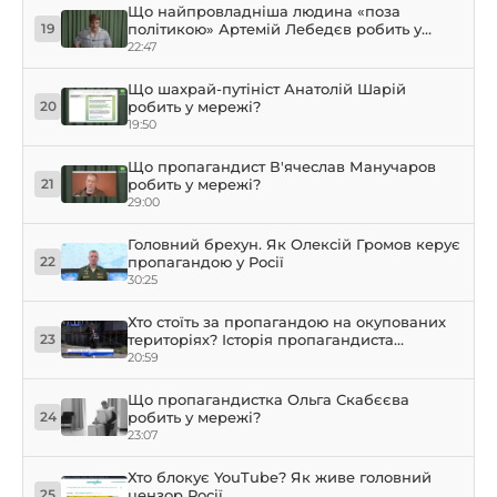
Що найпровладніша людина «поза
політикою» Артемій Лебедєв робить у
19
мережі?
22:47
Що шахрай-путініст Анатолій Шарій
робить у мережі?
20
19:50
Що пропагандист В'ячеслав Манучаров
робить у мережі?
21
29:00
Головний брехун. Як Олексій Громов керує
пропагандою у Росії
22
30:25
Хто стоїть за пропагандою на окупованих
територіях? Історія пропагандиста
23
Олександра Малькевича
20:59
Що пропагандистка Ольга Скабєєва
робить у мережі?
24
23:07
Хто блокує YouTube? Як живе головний
цензор Росії
25