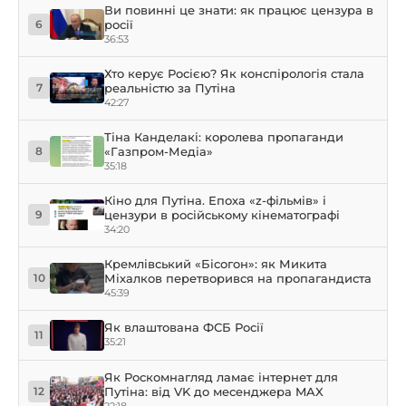
Ви повинні це знати: як працює цензура в
росії
6
36:53
Хто керує Росією? Як конспірологія стала
реальністю за Путіна
7
42:27
Тіна Канделакі: королева пропаганди
«Газпром-Медіа»
8
35:18
Кіно для Путіна. Епоха «z-фільмів» і
цензури в російському кінематографі
9
34:20
Кремлівський «Бісогон»: як Микита
Міхалков перетворився на пропагандиста
10
45:39
Як влаштована ФСБ Росії
11
35:21
Як Роскомнагляд ламає інтернет для
Путіна: від VK до месенджера MAX
12
22:18