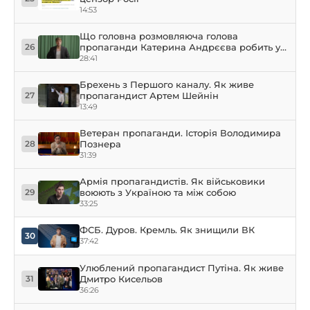
14:53
Що головна розмовляюча голова
пропаганди Катерина Андрєєва робить у
26
мережі?
28:41
Брехень з Першого каналу. Як живе
пропагандист Артем Шейнін
27
13:49
Ветеран пропаганди. Історія Володимира
Познера
28
31:39
Армія пропагандистів. Як військовики
воюють з Україною та між собою
29
33:25
ФСБ. Дуров. Кремль. Як знищили ВК
30
37:42
Улюблений пропагандист Путіна. Як живе
Дмитро Кисельов
31
36:26