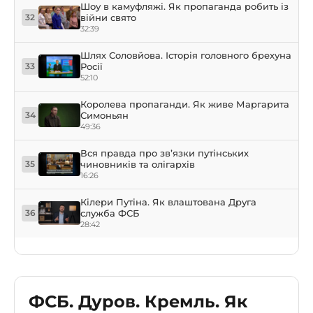
Шоу в камуфляжі. Як пропаганда робить із
війни свято
32
32:39
Шлях Соловйова. Історія головного брехуна
Росії
33
52:10
Королева пропаганди. Як живе Маргарита
Симоньян
34
49:36
Вся правда про зв’язки путінських
чиновників та олігархів
35
16:26
Кілери Путіна. Як влаштована Друга
служба ФСБ
36
28:42
ФСБ. Дуров. Кремль. Як