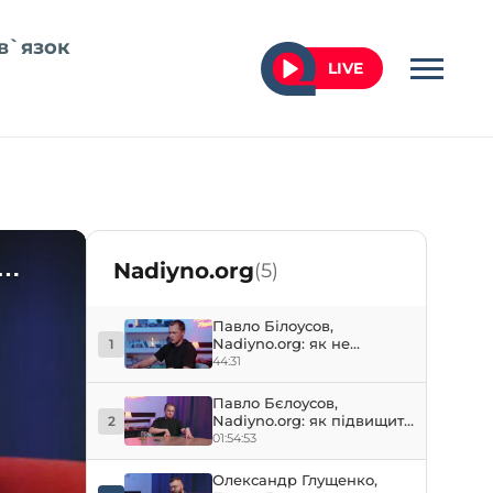
в`язок
LIVE
Nadiyno.org
(5)
Павло Білоусов,
Nadiyno.org: як не
1
потрапити на вудку
44:31
інтернет-шахраїв?
Павло Бєлоусов,
Nadiyno.org: як підвищити
2
безпеку свого
01:54:53
кіберпериметра?
Олександр Глущенко,