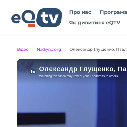
Про нас
Програма
Як дивитися eQTV
Відео
/
Nadiyno.org
/
Олександр Глущенко, Павл