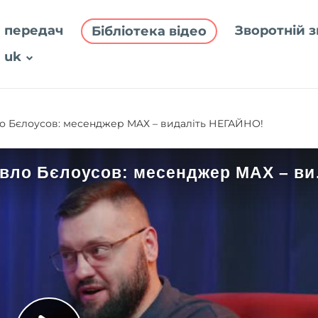
 передач
Зворотній з
Бібліотека відео
uk
о Бєлоусов: месенджер MAХ – видаліть НЕГАЙНО!