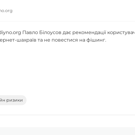
yno.org
adiyno.org Павло Білоусов дає рекомендації користува
тернет-шахраїв та не повестися на фішинг.
йн ризики