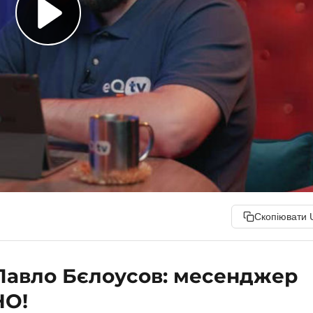
Скопіювати 
Павло Бєлоусов: месенджер
НО!