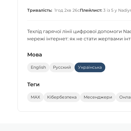
Тривалість:
1год 2хв 26с
Плейлист:
3 із 5 у Nadi
Техлід гарячої лінії цифрової допомоги N
мережі інтернет: як не стати жертвами ін
Мова
English
Русский
Українська
Теги
MAХ
Кібербезпека
Месенджери
Онла