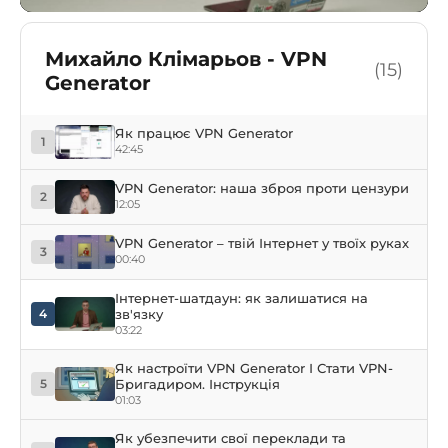
Михайло Клімарьов - VPN
(15)
Generator
Як працює VPN Generator
1
42:45
VPN Generator: наша зброя проти цензури
2
12:05
VPN Generator – твій Інтернет у твоїх руках
3
00:40
Інтернет-шатдаун: як залишатися на
зв'язку
4
03:22
Як настроїти VPN Generator І Стати VPN-
Бригадиром. Інструкція
5
01:03
Як убезпечити свої переклади та