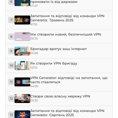
приховати їх від держави
6
07:47
Запитання та відповіді від команди VPN
Generator. Травень 2025
7
47:55
Ми створили новий, безпечніший VPN
8
00:33
Бригадир врятує ваш інтернет
9
00:58
Як створити VPN бригаду
10
02:52
VPN Generator: відповіді на запитання, що
часто ставляться
11
44:00
Створи свою власну мережу VPN
12
00:30
Запитання та відповіді від команди VPN
Generator. Серпень 2025
13