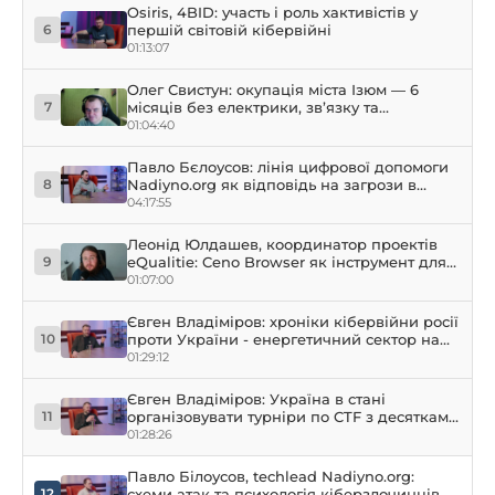
Osiris, 4BID: участь і роль хактивістів у
першій світовій кібервійні
6
01:13:07
Олег Свистун: окупація міста Ізюм — 6
місяців без електрики, зв’язку та
7
інформації | eQtalk
01:04:40
Павло Бєлоусов: лінія цифрової допомоги
Nadiyno.org як відповідь на загрози в
8
кіберпросторі та їх еволюцію
04:17:55
Леонід Юлдашев, координатор проектів
eQualitie: Ceno Browser як інструмент для
9
забезпечення доступу до інформації під
01:07:00
час сплінтеризації інтернету
Євген Владіміров: хроніки кібервійни росії
проти України - енергетичний сектор на
10
прицілі
01:29:12
Євген Владіміров: Україна в стані
організовувати турніри по CTF з десятками
11
тисяч учасників
01:28:26
Павло Білоусов, techlead Nadiyno.org:
схеми атак та психологія кіберзлочинців
12