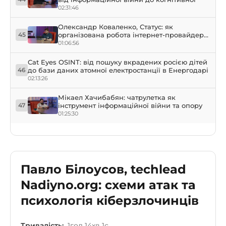
02:31:46
Олександр Коваленко, Статус: як
організована робота інтернет-провайдера
45
у прифронтовому місті Херсон
01:06:56
Cat Eyes OSINT: від пошуку вкрадених росією дітей
до бази даних атомної електростанції в Енергодарі
46
02:13:26
Мікаел Хачибабян: чатрулетка як
інструмент інформаційної війни та опору
47
01:25:30
Павло Білоусов, techlead
Nadiyno.org: схеми атак та
психологія кіберзлочинців
Тривалість:
1год 14хв 1с