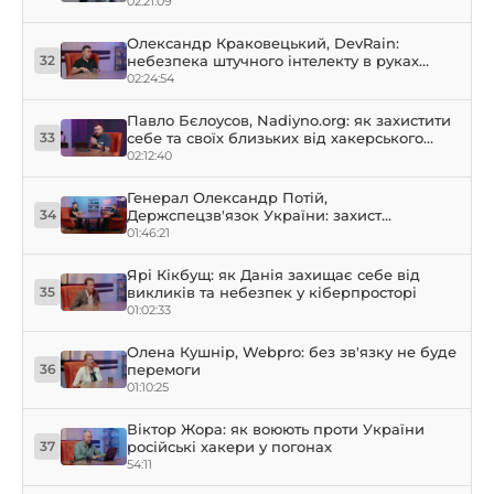
02:21:09
Олександр Краковецький, DevRain:
небезпека штучного інтелекту в руках
32
кібершахраїв
02:24:54
Павло Бєлоусов, Nadiyno.org: як захистити
себе та своїх близьких від хакерського
33
злому – практичні кейси
02:12:40
Генерал Олександр Потій,
Держспецзв'язок України: захист
34
кіберпериметра України та Європи в
01:46:21
умовах турбулентності
Ярі Кікбущ: як Данія захищає себе від
викликів та небезпек у кіберпросторі
35
01:02:33
Олена Кушнір, Webpro: без зв'язку не буде
перемоги
36
01:10:25
Віктор Жора: як воюють проти України
російські хакери у погонах
37
54:11