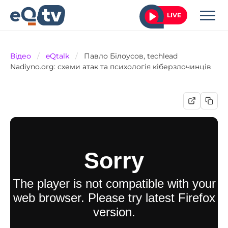
LIVE
Відео
/
eQtalk
/
Павло Білоусов, techlead
Nadiyno.org: схеми атак та психологія кіберзлочинців