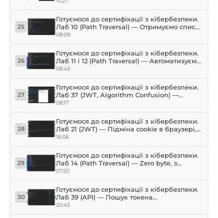
вразливий сервер на Flask (Python) і
10:27
тестуємо його в Burp Suite
Готуємося до сертифікації з кібербезпеки.
Лаб 10 (Path Traversal) — Отримуємо список
25
користувачів із сервера
08:09
Готуємося до сертифікації з кібербезпеки.
Лаб 11 і 12 (Path Traversal) — Автоматизуємо
26
витягування користувачів із сервера.
08:43
Python
Готуємося до сертифікації з кібербезпеки.
Лаб 37 (JWT, Algorithm Confusion) —
27
Асиметричне та симетричне шифрування
08:17
Готуємося до сертифікації з кібербезпеки.
Лаб 21 (JWT) — Підміна cookie в браузері,
28
злам JWT, CSRF, Python, Burp Suite
16:06
Готуємося до сертифікації з кібербезпеки.
Лаб 14 (Path Traversal) — Zero byte, з
29
консолі в Python (sys), захист від Path
07:20
Traversal
Готуємося до сертифікації з кібербезпеки.
Лаб 39 (API) — Пошук токена
30
адміністратора: Python, JS, ChatGPT
20:43