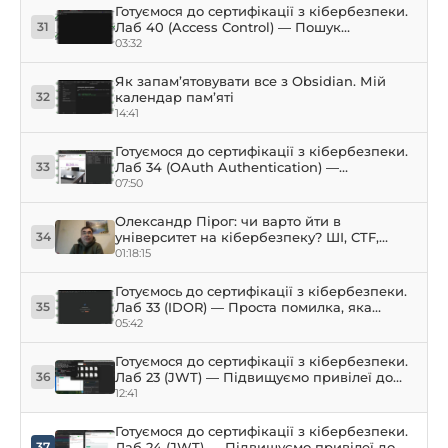
Готуємося до сертифікації з кібербезпеки.
Лаб 40 (Access Control) — Пошук
31
адмінпанелі через robots.txt
03:32
Як запам’ятовувати все з Obsidian. Мій
календар пам’яті
32
14:41
Готуємося до сертифікації з кібербезпеки.
Лаб 34 (OAuth Authentication) —
33
Захоплення акаунта через уразливості
07:50
OAuth
Олександр Пірог: чи варто йти в
університет на кібербезпеку? ШІ, CTF,
34
зарплати та карʼєра
01:18:15
Готуємось до сертифікації з кібербезпеки.
Лаб 33 (IDOR) — Проста помилка, яка
35
коштує компаніям мільйони
05:42
Готуємося до сертифікації з кібербезпеки.
Лаб 23 (JWT) — Підвищуємо привілеї до
36
admin, JWT toolkit, rockyou.txt, Burp Suite
12:41
Готуємося до сертифікації з кібербезпеки.
Лаб 24 (JWT) — Підвищуємо привілеї до
37