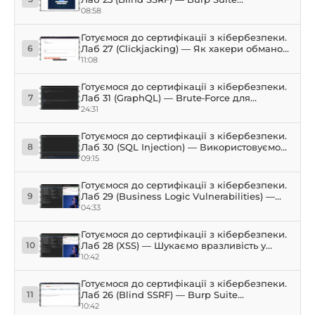
Collaborator
08:58
Готуємося до сертифікації з кібербезпеки.
Лаб 27 (Clickjacking) — Як хакери обманом
6
змушують натиснути на посилання?
11:08
Готуємося до сертифікації з кібербезпеки.
Лаб 31 (GraphQL) — Brute‑Force для
7
GraphQL (Python/JavaScript)
24:31
Готуємося до сертифікації з кібербезпеки.
Лаб 30 (SQL Injection) — Використовуємо
8
SQL Injection для виводу прихованих
09:15
товарів, автоматизуємо на Python
Готуємося до сертифікації з кібербезпеки.
Лаб 29 (Business Logic Vulnerabilities) —
9
Купуємо товар за нашою ціною
04:33
Готуємося до сертифікації з кібербезпеки.
Лаб 28 (XSS) — Шукаємо вразливість у
10
DOM, працюємо з cookie
10:42
Готуємося до сертифікації з кібербезпеки.
Лаб 26 (Blind SSRF) — Burp Suite
11
Collaborator, Linux
10:42