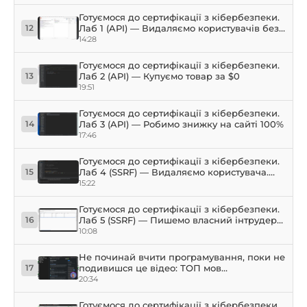
Готуємося до сертифікації з кібербезпеки.
Лаб 1 (API) — Видаляємо користувачів без
12
прав
14:28
Готуємося до сертифікації з кібербезпеки.
Лаб 2 (API) — Купуємо товар за $0
13
19:51
Готуємося до сертифікації з кібербезпеки.
Лаб 3 (API) — Робимо знижку на сайті 100%
14
17:46
Готуємося до сертифікації з кібербезпеки.
Лаб 4 (SSRF) — Видаляємо користувача.
15
Python, Burp Suite
15:22
Готуємося до сертифікації з кібербезпеки.
Лаб 5 (SSRF) — Пишемо власний інтрудер
16
для перебору внутрішньої мережі
10:08
Не починай вчити програмування, поки не
подивишся це відео: ТОП мов
17
програмування у 2026 році
20:34
Готуємося до сертифікації з кібербезпеки.