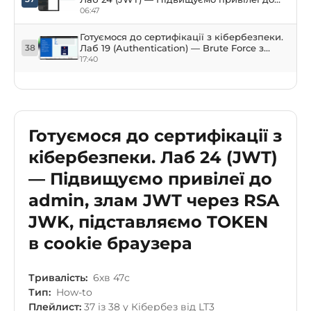
admin, злам JWT через RSA JWK,
06:47
підставляємо TOKEN в cookie браузера
Готуємося до сертифікації з кібербезпеки.
Лаб 19 (Authentication) — Brute Force з
38
вимірюванням часу відповіді. Безлімітний
17:40
ввід пароля
Готуємося до сертифікації з
кібербезпеки. Лаб 24 (JWT)
— Підвищуємо привілеї до
admin, злам JWT через RSA
JWK, підставляємо TOKEN
в cookie браузера
Тривалість:
6хв 47с
Тип:
How-to
Плейлист:
37 із 38 у Кібербез від LT3