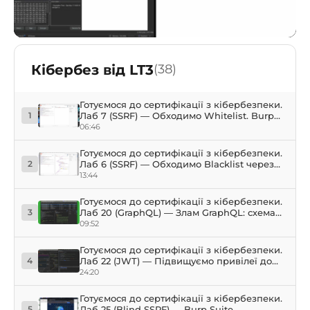
Кібербез від LT3
(38)
Готуємося до сертифікації з кібербезпеки.
Лаб 7 (SSRF) — Обходимо Whitelist. Burp
1
Suite
06:46
Готуємося до сертифікації з кібербезпеки.
Лаб 6 (SSRF) — Обходимо Blacklist через
2
кодування. Python, Burp Suite
13:44
Готуємося до сертифікації з кібербезпеки.
Лаб 20 (GraphQL) — Злам GraphQL: схема
3
GraphQL, шукаємо прихований ключ
09:52
Готуємося до сертифікації з кібербезпеки.
Лаб 22 (JWT) — Підвищуємо привілеї до
4
admin, CSRF, Python, Burp Suite
24:20
Готуємося до сертифікації з кібербезпеки.
Лаб 25 (Blind SSRF) — Burp Suite
5