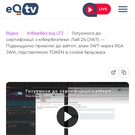
LIVE
Відео
/
Кібербез від LT3
/
Готуємося до
сертифікації з кібербезпеки. Лаб 24 (JWT) —
Підвищуємо привілеї до admin, злам JWT через RSA
JWK, підставляємо TOKEN в cookie браузера