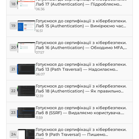
Лаб 17 (Authentication) — Підробляємо
18
токен, зміна пароля в чужому акаунті
06:36
Готуємося до сертифікації з кібербезпеки.
Лаб 15 (Authentication) — Вимірюємо час
19
відповіді (requests), підбираємо логін/
16:51
пароль
Готуємося до сертифікації з кібербезпеки.
Лаб 16 (Authentication) — Обходимо MFA,
20
зберігаємо сесію в Python (requests)
07:57
Готуємося до сертифікації з кібербезпеки.
Лаб 13 (Path Traversal) — Надсилаємо
21
запити з Python через проксі Burp Suite
06:07
Готуємося до сертифікації з кібербезпеки.
Лаб 18 (Authentication) — Як правильно
22
виконувати брутфорс пароля, Burp Suite
12:39
(Intruder) і Python (requests)
Готуємося до сертифікації з кібербезпеки.
Лаб 8 (SSRF) — Видаляємо користувача.
23
Пишемо сервер і Collaborator. Flask + Ngrok
11:59
Готуємося до сертифікації з кібербезпеки.
Лаб 9 (Path Traversal) — Пишемо
24