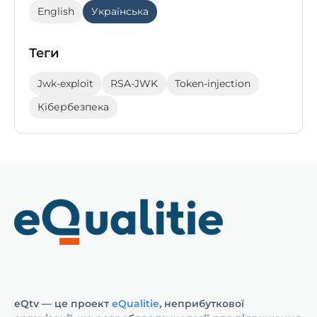
English
Українська
Теги
Jwk-exploit
RSA-JWK
Token-injection
Кібербезпека
eQtv — це проект
eQualitie
, неприбуткової