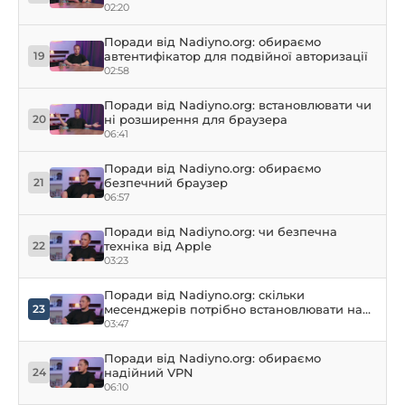
02:20
Поради від Nadiyno.org: обираємо
автентифікатор для подвійної авторизації
19
02:58
Поради від Nadiyno.org: встановлювати чи
ні розширення для браузера
20
06:41
Поради від Nadiyno.org: обираємо
безпечний браузер
21
06:57
Поради від Nadiyno.org: чи безпечна
техніка від Apple
22
03:23
Поради від Nadiyno.org: скільки
месенджерів потрібно встановлювати на
23
комп’ютер
03:47
Поради від Nadiyno.org: обираємо
надійний VPN
24
06:10