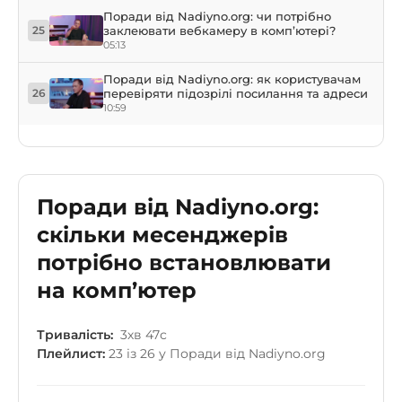
Поради від Nadiyno.org: чи потрібно
заклеювати вебкамеру в комп’ютері?
25
05:13
Поради від Nadiyno.org: як користувачам
перевіряти підозрілі посилання та адреси
26
10:59
Поради від Nadiyno.org:
скільки месенджерів
потрібно встановлювати
на комп’ютер
Тривалість:
3хв 47с
Плейлист:
23 із 26 у Поради від Nadiyno.org