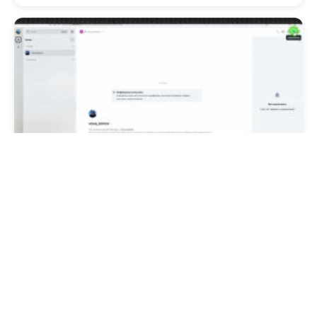
06:08
Мессенджер Element на Matrix:
бесплатный, анонимный,
децентрализованный, со сквозным
шифрованием
4 месяца назад