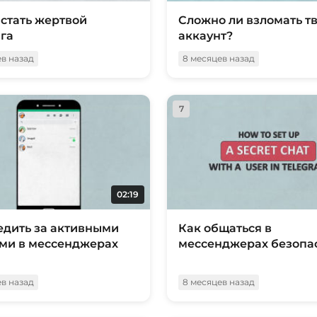
 стать жертвой
Сложно ли взломать т
га
аккаунт?
ев назад
8 месяцев назад
7
02:19
едить за активными
Как общаться в
ми в мессенджерах
мессенджерах безопа
ев назад
8 месяцев назад