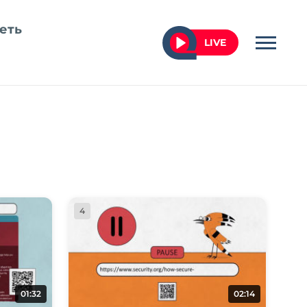
еть
LIVE
4
01:32
02:14