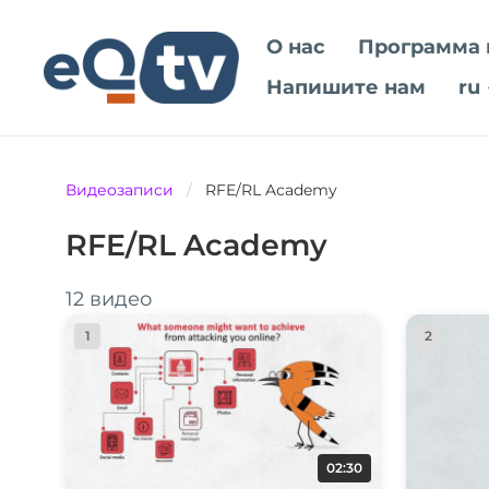
О нас
Программа 
Напишите нам
ru
Видеозаписи
/
RFE/RL Academy
RFE/RL Academy
12 видео
1
2
02:30