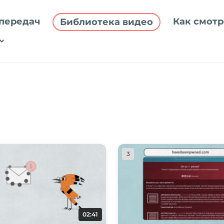
передач
Как смотр
Библиотека видео
3
02:41