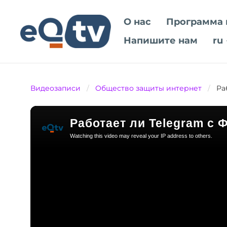
О нас
Программа 
Напишите нам
ru
Видеозаписи
/
Общество защиты интернет
/
Ра