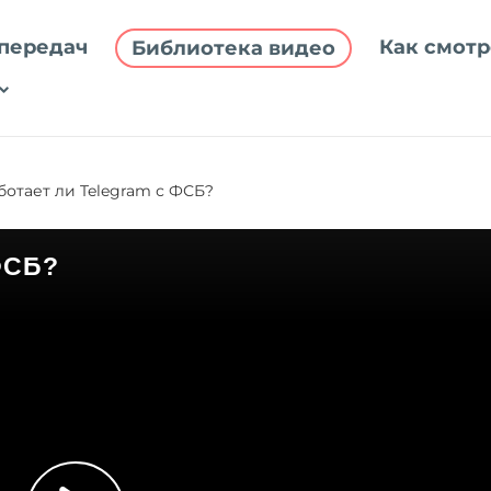
передач
Как смотр
Библиотека видео
ботает ли Telegram с ФСБ?