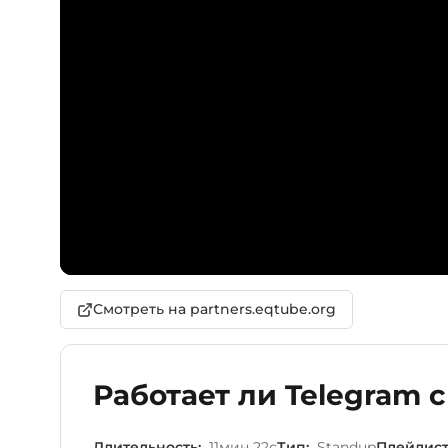
Смотреть на partners.eqtube.org
Работает ли Telegram 
Длительность:
11мин 22с
Тип:
Standup
Плейлист