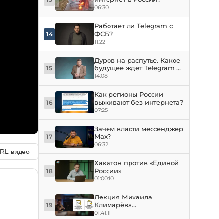
06:30
Работает ли Telegram с
ФСБ?
14
11:22
Дуров на распутье. Какое
будущее ждёт Telegram в
15
России?
14:08
Как регионы России
выживают без интернета?
16
07:25
Зачем власти мессенджер
Max?
17
06:32
URL видео
Хакатон против «Единой
России»
18
01:00:10
Лекция Михаила
Климарёва
19
«Криптовалюты без
01:41:11