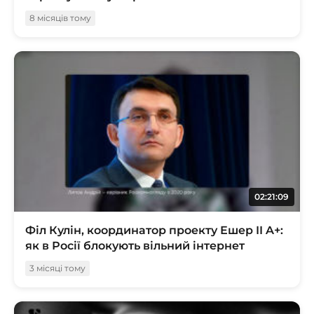
8 місяців тому
02:21:09
Філ Кулін, координатор проекту Ешер II A+:
як в Росії блокують вільний інтернет
3 місяці тому