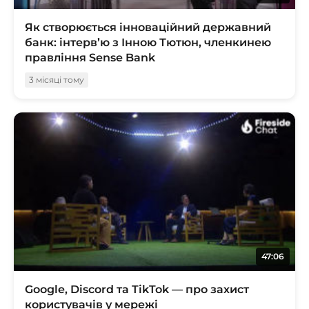
Як створюється інноваційний державний
банк: інтерв’ю з Інною Тютюн, членкинею
правління Sense Bank
3 місяці тому
47:06
Google, Discord та TikTok — про захист
користувачів у мережі