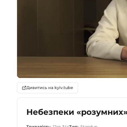
Дивитись на kyiv.tube
Небезпеки «розумних»
Тривалість:
12хв 34с
Тип:
Standup