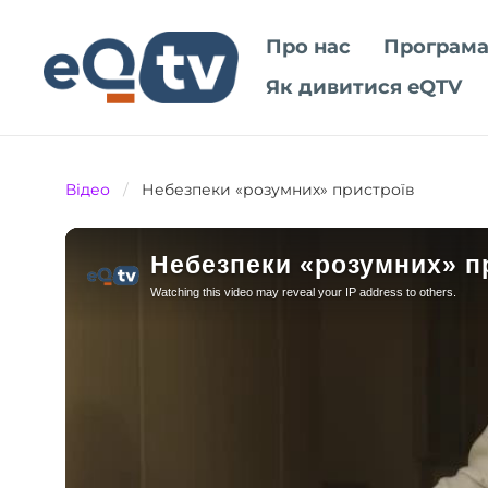
Про нас
Програма
Як дивитися eQTV
Відео
/
Небезпеки «розумних» пристроїв