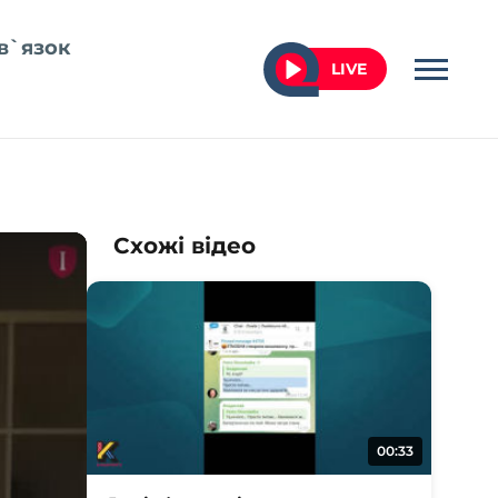
в`язок
LIVE
Схожі відео
00:33