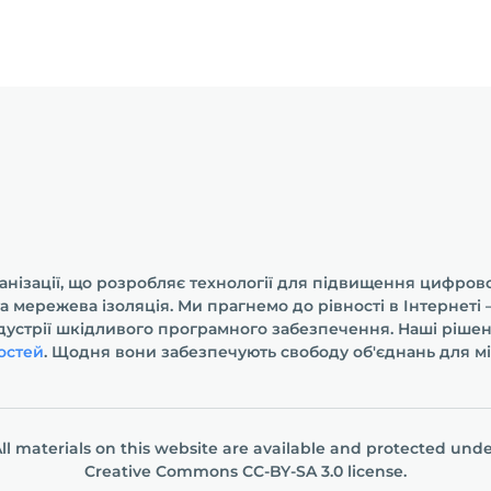
анізації, що розробляє технології для підвищення цифрової
та мережева ізоляція. Ми прагнемо до рівності в Інтернет
ндустрії шкідливого програмного забезпечення. Наші ріше
остей
. Щодня вони забезпечують свободу об'єднань для мі
ll materials on this website are available and protected und
Creative Commons СС-BY-SA 3.0
license.