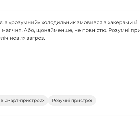
є, а «розумний» холодильник змовився з хакерами й
 маячня. Або, щонайменше, не повністю. Розумні при
зліч нових загроз.
 в смарт-пристроях
Розумні пристрої