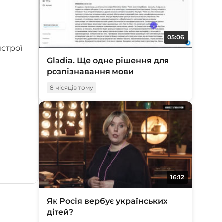
05:06
строї
Gladia. Ще одне рішення для
розпізнавання мови
8 місяців тому
16:12
Як Росія вербує українських
дітей?