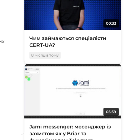
00:33
Чим займаються спеціалісти
их
CERT-UA?
,
8 місяців тому
05:59
Jami messenger: месенджер із
захистом як у Briar та