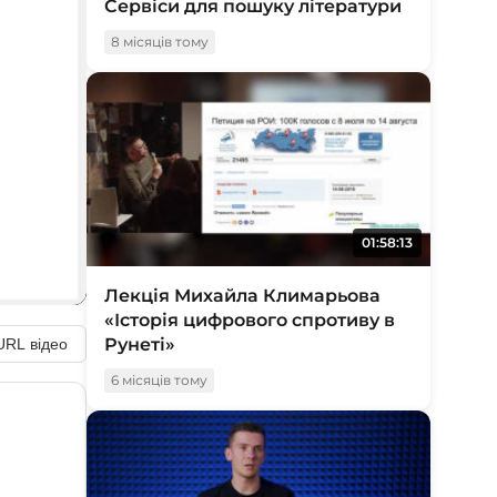
Сервіси для пошуку літератури
8 місяців тому
01:58:13
Лекція Михайла Климарьова
«Історія цифрового спротиву в
Рунеті»
URL відео
6 місяців тому