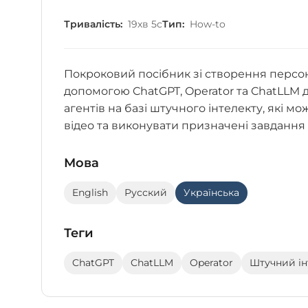
Тривалість:
19хв 5с
Тип:
How-to
Покроковий посібник зі створення персон
допомогою ChatGPT, Operator та ChatLLM 
агентів на базі штучного інтелекту, які м
відео та виконувати призначені завдання
Мова
English
Русский
Українська
Теги
ChatGPT
ChatLLM
Operator
Штучний ін