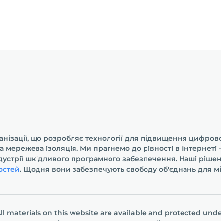
анізації, що розробляє технології для підвищення цифрової
та мережева ізоляція. Ми прагнемо до рівності в Інтернет
ндустрії шкідливого програмного забезпечення. Наші ріше
остей
. Щодня вони забезпечують свободу об'єднань для мі
ll materials on this website are available and protected und