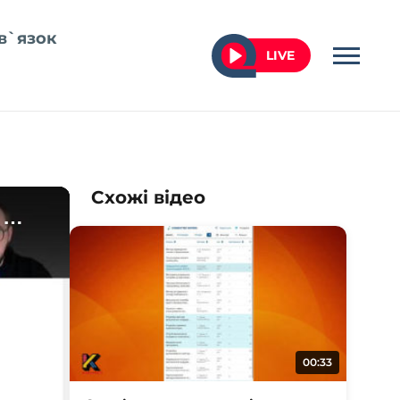
в`язок
LIVE
Схожі відео
00:33