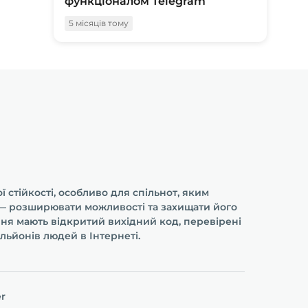
функціоналом Telegram
5 місяців тому
 стійкості, особливо для спільнот, яким
і — розширювати можливості та захищати його
ння мають відкритий вихідний код, перевірені
льйонів людей в Інтернеті.
er