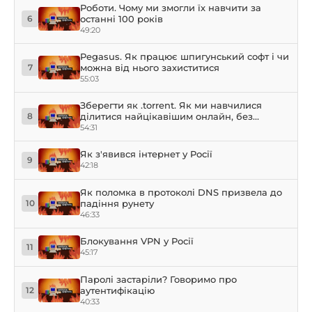
Роботи. Чому ми змогли їх навчити за
останні 100 років
6
49:20
Pegasus. Як працює шпигунський софт і чи
можна від нього захиститися
7
55:03
Зберегти як .torrent. Як ми навчилися
ділитися найцікавішим онлайн, без
8
реєстрації
54:31
Як з'явився інтернет у Росії
9
42:18
Як поломка в протоколі DNS призвела до
падіння рунету
10
46:33
Блокування VPN у Росії
11
45:17
Паролі застаріли? Говоримо про
аутентифікацію
12
40:33