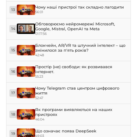
Чому наші пристрої так складно лагодити
13
56:01
Обговорюємо нейромережі Microsoft,
Google, Mistral, OpenAI та Meta
14
01:17:56
Блокчейн, AR/VR та штучний інтелект – що
змінилося за п'ять років?
15
42:48
Простір (не) свободи: як розвивався
інтернет.
16
55:23
Чому Telegram став центром цифрового
життя
17
52:47
Як програми виявляються на наших
пристроях
18
46:04
Що означає поява DeepSeek
19
49:03