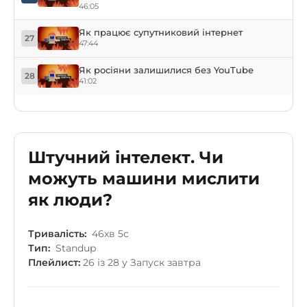
46:05
Як працює супутниковий інтернет
27
47:44
Як росіяни залишилися без YouTube
28
41:02
Штучний інтелект. Чи
можуть машини мислити
як люди?
Тривалість:
46хв 5с
Тип:
Standup
Плейлист:
26 із 28 у Запуск завтра