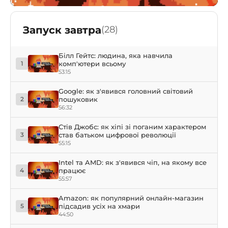
Запуск завтра
(28)
Білл Гейтс: людина, яка навчила
комп'ютери всьому
1
53:15
Google: як з'явився головний світовий
пошуковик
2
56:32
Стів Джобс: як хіпі зі поганим характером
став батьком цифрової революції
3
55:15
Intel та AMD: як з'явився чіп, на якому все
працює
4
55:57
Amazon: як популярний онлайн-магазин
підсадив усіх на хмари
5
44:50