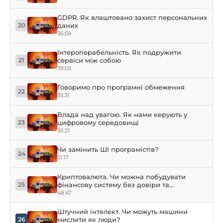
GDPR. Як влаштовано захист персональних
даних
20
36:59
Інтероперабельність. Як подружити
сервіси між собою
21
39:03
Говоримо про програмні обмеження
22
35:31
Влада над увагою. Як нами керують у
цифровому середовищі
23
36:21
Чи замінить ШІ програмістів?
24
51:17
Криптовалюта. Чи можна побудувати
фінансову систему без довіри та
25
посередників
48:47
Штучний інтелект. Чи можуть машини
мислити як люди?
26