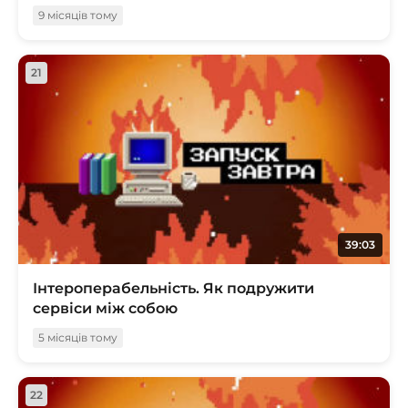
9 місяців тому
21
39:03
Інтероперабельність. Як подружити
сервіси між собою
5 місяців тому
22