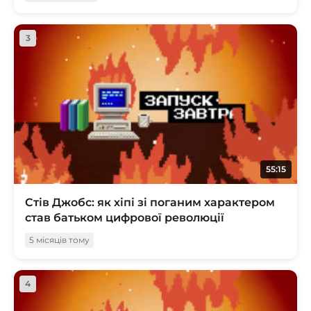
3
55:15
Стів Джобс: як хіпі зі поганим характером
став батьком цифрової революції
5 місяців тому
4