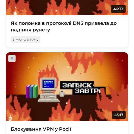
46:33
Як поломка в протоколі DNS призвела до
падіння рунету
5 місяців тому
11
45:17
Блокування VPN у Росії