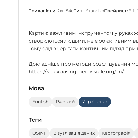
Тривалість:
2хв 54с
Тип:
Standup
Плейлист:
9 із
Карти є важливим інструментом у руках жу
створюються людьми, не є об'єктивним ві
Тому слід зберігати критичний підхід при
Докладніше про методи розслідування мож
https://kit.exposingtheinvisible.org/en/
Мова
English
Русский
Українська
Теги
OSINT
Візуалізація даних
Картографія