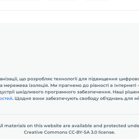
анізації, що розробляє технології для підвищення цифрової
та мережева ізоляція. Ми прагнемо до рівності в Інтернет
ндустрії шкідливого програмного забезпечення. Наші ріше
остей
. Щодня вони забезпечують свободу об'єднань для мі
ll materials on this website are available and protected und
Creative Commons СС-BY-SA 3.0
license.