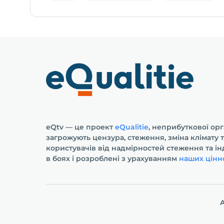
eQtv — це проект
eQualitie
, неприбуткової орг
загрожують цензура, стеження, зміна клімату 
користувачів від надмірностей стеження та і
в боях і розроблені з урахуванням
наших цінн
A