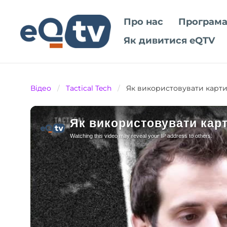
Про нас
Програма
Як дивитися eQTV
Відео
/
Tactical Tech
/
Як використовувати карти