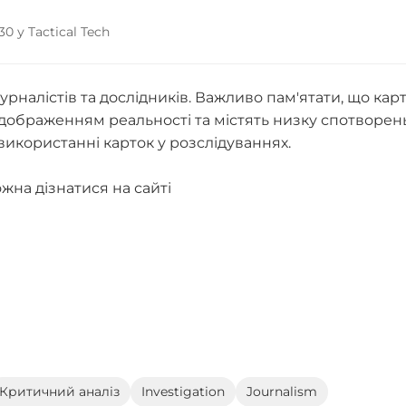
 30 у Tactical Tech
рналістів та дослідників. Важливо пам'ятати, що кар
дображенням реальності та містять низку спотворень
 використанні карток у розслідуваннях.
на дізнатися на сайті
Критичний аналіз
Investigation
Journalism