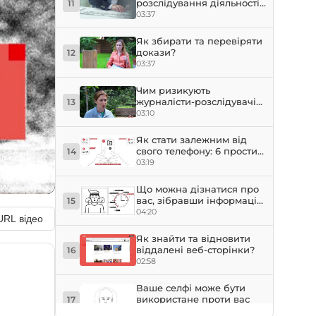
розслідування діяльності
11
компаній?
03:37
Як збирати та перевіряти
докази?
12
03:37
Чим ризикують
журналісти-розслідувачі?
13
Як захистити себе?
03:10
Як стати залежним від
свого телефону: 6 простих
14
кроків
03:19
Що можна дізнатися про
вас, зібравши інформацію
15
із пристроїв за день?
04:20
URL відео
Як знайти та відновити
віддалені веб-сторінки?
16
02:58
Ваше селфі може бути
використане проти вас
17
03:05