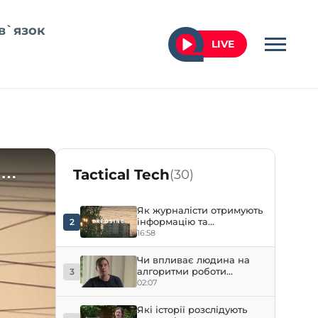
в`язок
LIVE
Розслідувачі-аматори про
Tactical Tech
свої знахідки в Сирії,
1
(30)
Лівані та Ізраїлі
29:25
Як журналісти отримують
інформацію та
2
розслідують
16:58
транскордонні злочини?
Чи впливає людина на
алгоритми роботи
3
програмного
02:07
забезпечення?
Які історії розслідують