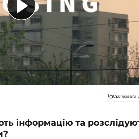
Скопіювати 
ють інформацію та розслідую
и?