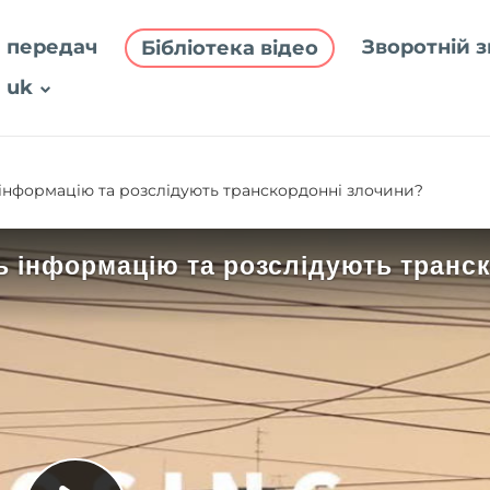
 передач
Зворотній з
Бібліотека відео
uk
інформацію та розслідують транскордонні злочини?