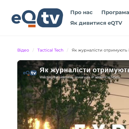
Про нас
Програма
Як дивитися eQTV
Відео
/
Tactical Tech
/
Як журналісти отримують 