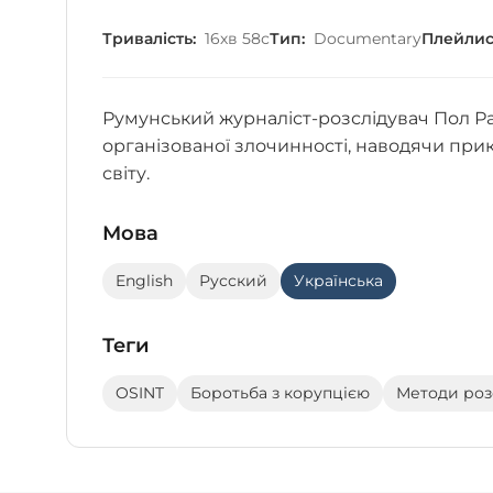
Тривалість:
16хв 58с
Тип:
Documentary
Плейлис
Румунський журналіст-розслідувач Пол Ра
організованої злочинності, наводячи при
світу.
Мова
English
Русский
Українська
Теги
OSINT
Боротьба з корупцією
Методи роз