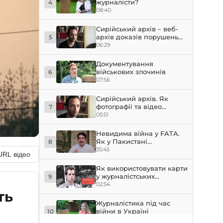
журналісти?
4
08:40
Сирійський архів – веб-
архів доказів порушень
5
прав людини у Сирії
06:29
Документування
військових злочинів
6
07:56
Сирійський архів. Як
фотографії та відео
7
допомагають фіксувати
05:51
порушення прав людини
у Сирії
Невидима війна у FATA.
Як у Пакистані
8
використовувалися дрони
35:45
URL відео
США
Як використовувати карти
у журналістських
9
розслідуваннях?
02:54
ть
Журналістика під час
війни в Україні
10
10:59