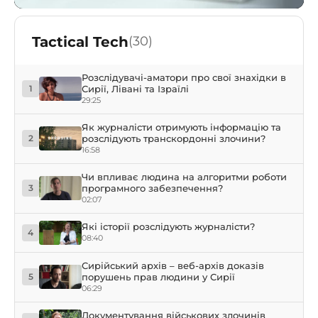
Tactical Tech
(30)
Розслідувачі-аматори про свої знахідки в
Сирії, Лівані та Ізраїлі
1
29:25
Як журналісти отримують інформацію та
розслідують транскордонні злочини?
2
16:58
Чи впливає людина на алгоритми роботи
програмного забезпечення?
3
02:07
Які історії розслідують журналісти?
4
08:40
Сирійський архів – веб-архів доказів
порушень прав людини у Сирії
5
06:29
Документування військових злочинів