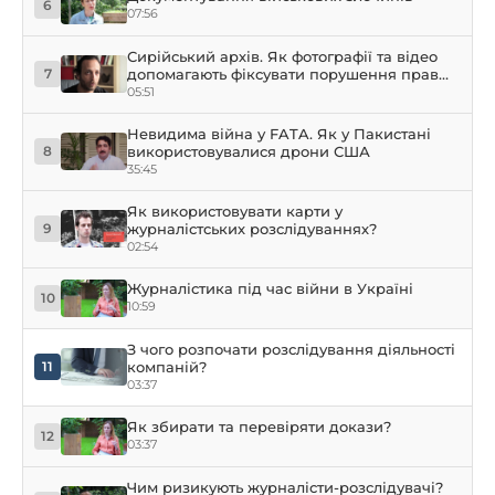
6
07:56
Сирійський архів. Як фотографії та відео
допомагають фіксувати порушення прав
7
людини у Сирії
05:51
Невидима війна у FATA. Як у Пакистані
використовувалися дрони США
8
35:45
Як використовувати карти у
журналістських розслідуваннях?
9
02:54
Журналістика під час війни в Україні
10
10:59
З чого розпочати розслідування діяльності
компаній?
11
03:37
Як збирати та перевіряти докази?
12
03:37
Чим ризикують журналісти-розслідувачі?