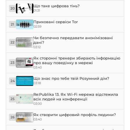
Що таке цифрова тінь?
20
01:31
Приховані сервіси Tor
21
02:59
Чи безпечно передавати анонімізовані
дані?
22
03:12
Як сторонні трекери збирають інформацію
про вашу поведінку в мережі
23
03:40
Що знає про тебе твій Розумний дім?
24
03:18
Re:Publika 13. Як Wi-Fi мережа відстежила
всіх людей на конференції
25
03:00
Як створити цифровий профіль людини?
26
03:40