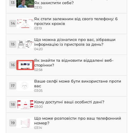
Як захистити себе?
13
03:10
Як стати залежним від свого телефону: 6
простих кроків
14
03:19
Що можна дізнатися про вас, зібравши
інформацію із пристроїв за день?
15
04:20
Як знайти та відновити віддалені веб-
сторінки?
16
02:58
Ваше селфі може бути використане проти
вас
17
03:05
Кому доступні ваші особисті дані?
18
03:00
Що може розповісти про ваш телефонний
номер?
19
03:14