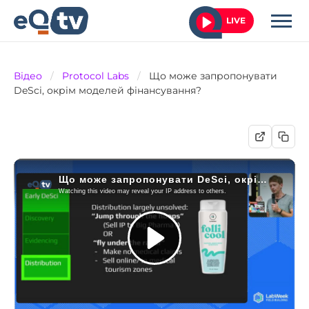
LIVE
Відео
/
Protocol Labs
/
Що може запропонувати
DeSci, окрім моделей фінансування?