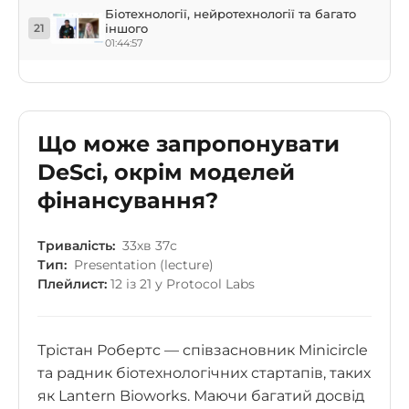
Біотехнології, нейротехнології та багато
іншого
21
01:44:57
Що може запропонувати
DeSci, окрім моделей
фінансування?
Тривалість:
33хв 37с
Тип:
Presentation (lecture)
Плейлист:
12 із 21 у Protocol Labs
Трістан Робертс — співзасновник Minicircle
та радник біотехнологічних стартапів, таких
як Lantern Bioworks. Маючи багатий досвід