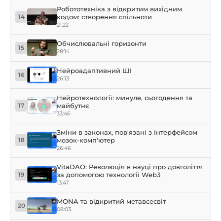
Робототехніка з відкритим вихідним
кодом: створення спільноти
14
21:22
Обчислювальні горизонти
15
28:14
Нейроадаптивний ШІ
16
26:13
Нейротехнології: минуле, сьогодення та
майбутнє
17
33:46
Зміни в законах, пов'язані з інтерфейсом
мозок-комп'ютер
18
26:46
VitaDAO: Революція в науці про довголіття
за допомогою технології Web3
19
13:47
MONA та відкритий метавсесвіт
20
08:03