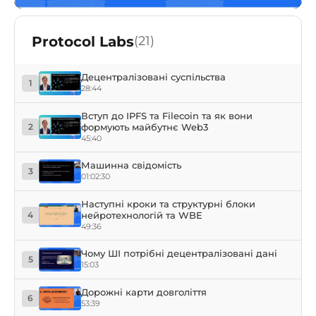
Protocol Labs
(21)
Децентралізовані суспільства
1
28:44
Вступ до IPFS та Filecoin та як вони
формують майбутнє Web3
2
45:40
Машинна свідомість
3
01:02:30
Наступні кроки та структурні блоки
нейротехнологій та WBE
4
49:36
Чому ШІ потрібні децентралізовані дані
5
15:03
Дорожні карти довголіття
6
53:39