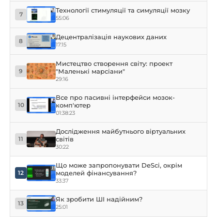
Технології стимуляції та симуляції мозку
7
55:06
Децентралізація наукових даних
8
17:15
Мистецтво створення світу: проект
"Маленькі марсіани"
9
29:16
Все про пасивні інтерфейси мозок-
комп'ютер
10
01:38:23
Дослідження майбутнього віртуальних
світів
11
30:22
Що може запропонувати DeSci, окрім
моделей фінансування?
12
33:37
Як зробити ШІ надійним?
13
25:01