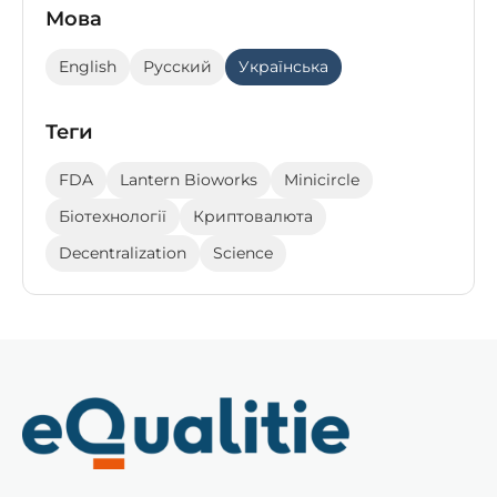
Мова
English
Русский
Українська
Теги
FDA
Lantern Bioworks
Minicircle
Біотехнології
Криптовалюта
Decentralization
Science