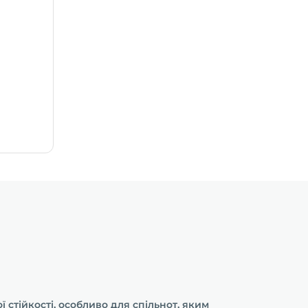
нейротехнології та багато
21
іншого
01:44:57
 стійкості, особливо для спільнот, яким