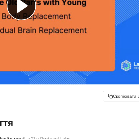
Скопіювати 
ття
Плейлист:
6 із 21 у Protocol Labs