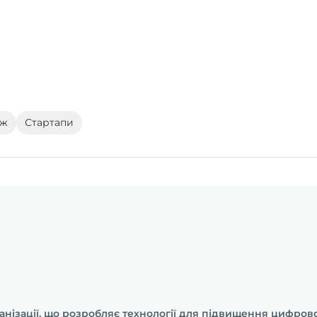
дж
Стартапи
анізації, що розробляє технології для підвищення цифрової