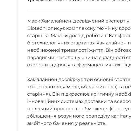
Марк Хамалайнен, досвідчений експерт у га
Biotech, описує комплексну технічну до
старіння. Маючи досвід роботи в Каліфорн
біотехнологічних стартапах, Хамалайнен 
необмеженої тривалості життя. Він обгов
парадигми, наголошуючи на складності ста
охорони здоров'я та фармацевтичних підх
Хамалайнен досліджує три основні стратегі
трансплантація молодих частин тіла) та 
старіння). Він підкреслює критичну необх
інноваційних системах доставки та всеося
повільний прогрес та обмежене фінансув
збільшення розумного розподілу капіталу
амбітного бачення у реальність.