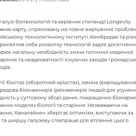
лузі біотехнологій та керівник стипендії Longevity
рожню карту, спрямовану на повне вирішення пробле
ійському технологічному інституті, Кембриджі та різ
присвятив себе розвитку технологій задля досягненн
орює нагальну необхідність зміни поточної медичної
ріння та неадекватності існуючих заходів громадськ
одів.
ї: біостаз (оборотний кріостаз), заміна (вирощування
передова біоінженерія (реінженерія людей для усунен
ідність у суттєвому зборі даних, покращених біомарке
жних моделях біології та старіння. Незважаючи на
ання, Хамалайнен зберігає оптимізм, виступаючи за
 та ширшу галузеву співпрацю для втілення цього