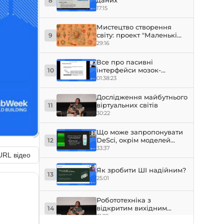
даних
8
17:15
Мистецтво створення
світу: проект "Маленькі
9
марсіани"
29:16
Все про пасивні
інтерфейси мозок-
10
комп'ютер
01:38:23
Дослідження майбутнього
віртуальних світів
11
30:22
Що може запропонувати
DeSci, окрім моделей
12
фінансування?
33:37
URL відео
Як зробити ШІ надійним?
13
25:01
Робототехніка з
відкритим вихідним
14
кодом: створення
21:22