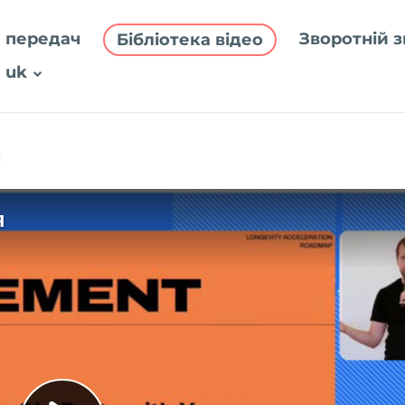
 передач
Зворотній з
Бібліотека відео
uk
я