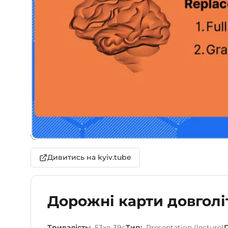
Дивитись на kyiv.tube
Дорожні карти довголі
Тривалість:
53хв 39с
Тип:
Presentation (lecture)