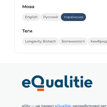
Мова
English
Русский
Українська
Теги
Longevity Biotech
Біотехнології
Кембри
eQtv — це проект
eQualitie
, неприбуткової орг