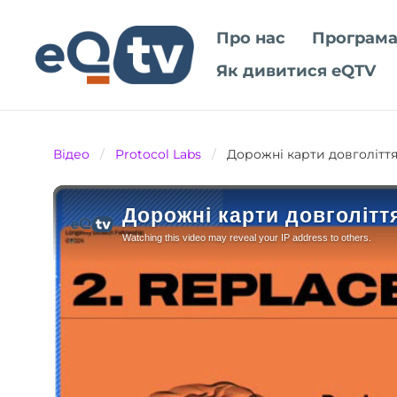
Про нас
Програма
Як дивитися eQTV
Відео
/
Protocol Labs
/
Дорожні карти довголітт