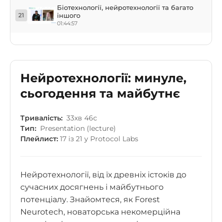
Біотехнології, нейротехнології та багато
іншого
21
01:44:57
Нейротехнології: минуле,
сьогодення та майбутнє
Тривалість:
33хв 46с
Тип:
Presentation (lecture)
Плейлист:
17 із 21 у Protocol Labs
Нейротехнології, від їх древніх істоків до
сучасних досягнень і майбутнього
потенціалу. Знайомтеся, як Forest
Neurotech, новаторська некомерційна