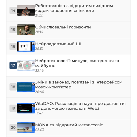
Робототехніка з відкритим вихідним
кодом: створення спільноти
14
21:22
Обчислювальні горизонти
15
28:14
Нейроадаптивний ШІ
16
26:13
Нейротехнології: минуле, сьогодення та
майбутнє
17
33:46
Зміни в законах, пов'язані з інтерфейсом
мозок-комп'ютер
18
26:46
VitaDAO: Революція в науці про довголіття
за допомогою технології Web3
19
13:47
MONA та відкритий метавсесвіт
20
08:03