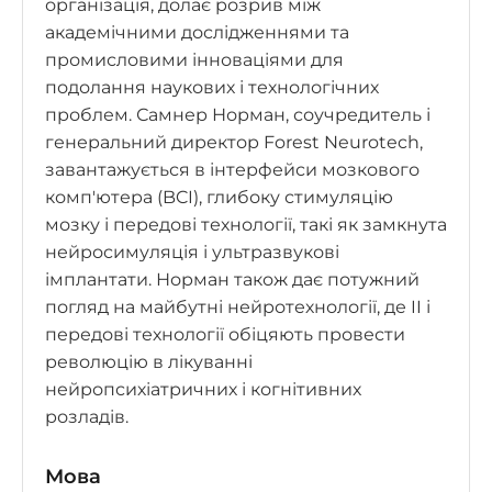
організація, долає розрив між
академічними дослідженнями та
промисловими інноваціями для
подолання наукових і технологічних
проблем. Самнер Норман, соучредитель і
генеральний директор Forest Neurotech,
завантажується в інтерфейси мозкового
комп'ютера (BCI), глибоку стимуляцію
мозку і передові технології, такі як замкнута
нейросимуляція і ультразвукові
імплантати. Норман також дає потужний
погляд на майбутні нейротехнології, де II і
передові технології обіцяють провести
революцію в лікуванні
нейропсихіатричних і когнітивних
розладів.
Мова