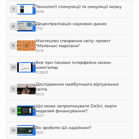
Технології стимуляції та симуляції мозку
7
55:06
Децентралізація наукових даних
8
17:15
Мистецтво створення світу: проект
"Маленькі марсіани"
9
29:16
Все про пасивні інтерфейси мозок-
комп'ютер
10
01:38:23
Дослідження майбутнього віртуальних
світів
11
30:22
Що може запропонувати DeSci, окрім
моделей фінансування?
12
33:37
Як зробити ШІ надійним?
13
25:01