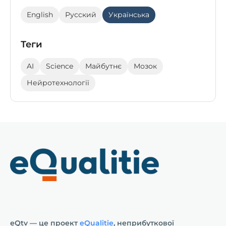
English
Русский
Українська
Теги
AI
Science
Майбутнє
Мозок
Нейротехнології
eQtv — це проект
eQualitie
, неприбуткової