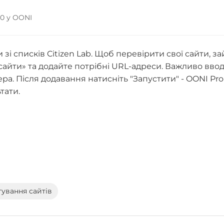
 20 у OONI
і списків Citizen Lab. Щоб перевірити свої сайти, за
 сайти» та додайте потрібні URL-адреси. Важливо вво
ера. Після додавання натисніть "Запустити" - OONI Pr
тати.
тування сайтів