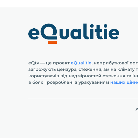
eQtv — це проект
eQualitie
, неприбуткової орг
загрожують цензура, стеження, зміна клімату 
користувачів від надмірностей стеження та і
в боях і розроблені з урахуванням
наших цінн
A