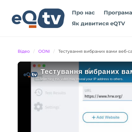
Про нас
Програма
Як дивитися eQTV
Відео
/
OONI
/
Тестування вибраних вами веб-с