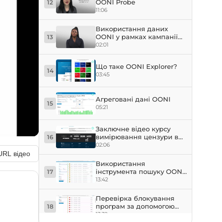
OONI Probe
12
11:06
Використання даних
OONI у рамках кампанії
13
#KeepItOn
02:01
Що таке OONI Explorer?
14
03:45
Агреговані дані OONI
15
05:21
Заключне відео курсу
вимірювання цензури в
16
інтернеті за допомогою
02:06
інструментів OONI
URL відео
Використання
інструмента пошуку OONI
17
Explorer
13:42
Перевірка блокування
програм за допомогою
18
даних OONI
13:32