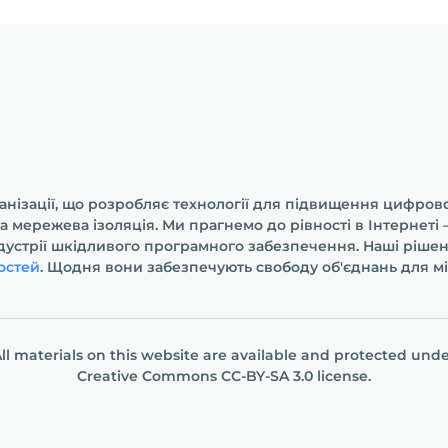
анізації, що розробляє технології для підвищення цифрової
та мережева ізоляція. Ми прагнемо до рівності в Інтернет
ндустрії шкідливого програмного забезпечення. Наші ріше
остей
. Щодня вони забезпечують свободу об'єднань для мі
ll materials on this website are available and protected und
Creative Commons СС-BY-SA 3.0
license.