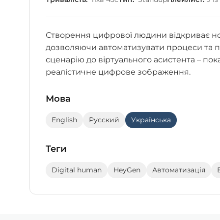
Створення цифрової людини відкриває нов
дозволяючи автоматизувати процеси та пос
сценарію до віртуального асистента – пок
реалістичне цифрове зображення.
Мова
English
Русский
Українська
Теги
Digital human
HeyGen
Автоматизація