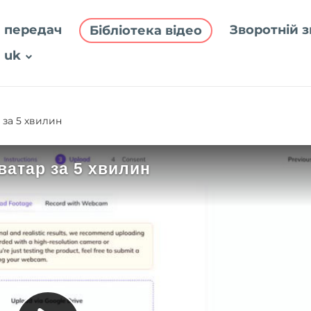
 передач
Зворотній з
Бібліотека відео
uk
 за 5 хвилин