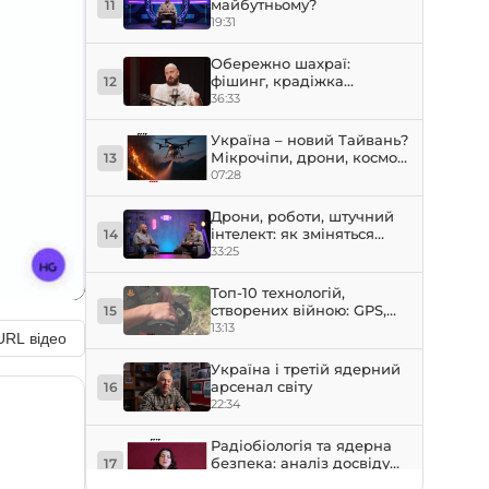
майбутньому?
11
19:31
Обережно шахраї:
фішинг, крадіжка
12
особистих даних, крипти
36:33
Україна – новий Тайвань?
Мікрочіпи, дрони, космос!
13
5 технологій, які зроблять
07:28
Україну супердержавою
Дрони, роботи, штучний
інтелект: як зміняться
14
професії майбутнього?
33:25
Топ-10 технологій,
створених війною: GPS,
15
інтернет, фото, AI, зв'язок,
13:13
URL відео
роботи
Україна і третій ядерний
арсенал світу
16
22:34
Радіобіологія та ядерна
безпека: аналіз досвіду
17
Чорнобиля та сучасних
39:30