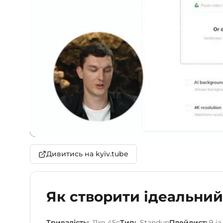
Дивитись на kyiv.tube
Як створити ідеальний
Тривалість:
11хв 45с
Тип:
Standup
Плейлист:
9 і