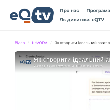
Про нас
Програма
Як дивитися eQTV
Відео
/
NeVODA
/
Як створити ідеальний аватар