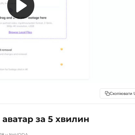
Скопіювати 
 аватар за 5 хвилин
з 18 у NeVODA