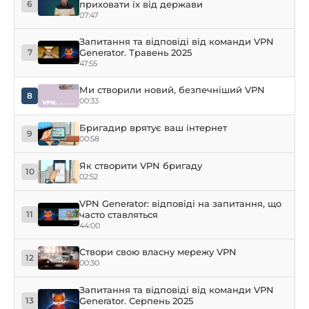
приховати їх від держави
6
07:47
Запитання та відповіді від команди VPN
Generator. Травень 2025
7
47:55
Ми створили новий, безпечніший VPN
8
00:33
Бригадир врятує ваш інтернет
9
00:58
Як створити VPN бригаду
10
02:52
VPN Generator: відповіді на запитання, що
часто ставляться
11
44:00
Створи свою власну мережу VPN
12
00:30
Запитання та відповіді від команди VPN
Generator. Серпень 2025
13