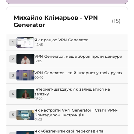
Михайло Клімарьов - VPN
(15)
Generator
Як працює VPN Generator
1
42:45
VPN Generator: наша зброя проти цензури
2
12:05
VPN Generator – твій Інтернет у твоїх руках
3
00:40
Інтернет-шатдаун: як залишатися на
зв'язку
4
03:22
Як настроїти VPN Generator І Стати VPN-
Бригадиром. Інструкція
5
01:03
Як убезпечити свої переклади та