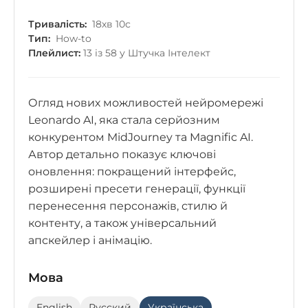
Тривалість:
18хв 10с
Тип:
How-to
Плейлист:
13 із 58 у Штучка Інтелект
Огляд нових можливостей нейромережі
Leonardo AI, яка стала серйозним
конкурентом MidJourney та Magnific AI.
Автор детально показує ключові
оновлення: покращений інтерфейс,
розширені пресети генерації, функції
перенесення персонажів, стилю й
контенту, а також універсальний
апскейлер і анімацію.
Мова
English
Русский
Українська