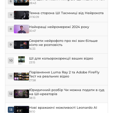
6
28:43
Темна сторона ШІ Таємниці від Нейрокота
7
01:16:09
Найкращі нейромережі 2024 року
8
30:47
Секрети нейрофото про які вам більше
ніхто не розповість
9
16:33
ШІ для кольорокорекції ваших відео
10
23:15
Порівняння Luma Ray 2 та Adobe FireFly
Тест на реальних відео
11
27:58
Юридичний розбір Чи можна подати в суд
на ШІ-креаторів
12
38:13
Нові вражаючі можливості Leonardo AI
13
18:10