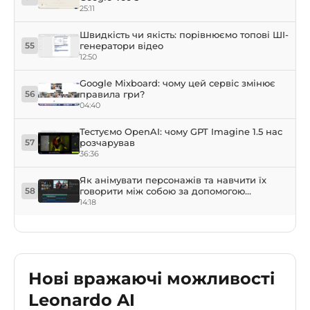
25:11
Швидкість чи якість: порівнюємо топові ШІ-
генератори відео
55
12:50
Google Mixboard: чому цей сервіс змінює
правила гри?
56
04:40
Тестуємо OpenAI: чому GPT Imagine 1.5 нас
розчарував
57
36:36
Як анімувати персонажів та навчити їх
говорити між собою за допомогою
58
нейромереж
14:18
Нові вражаючі можливості
Leonardo AI