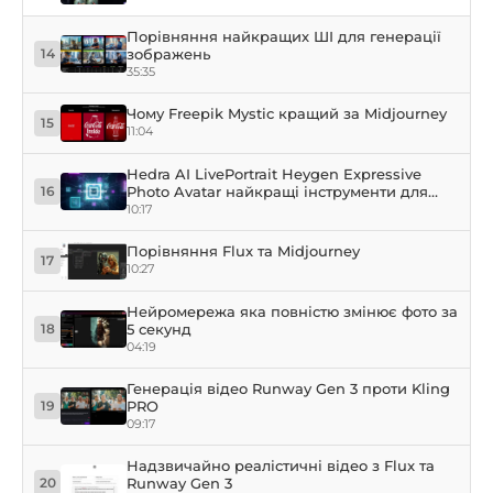
Порівняння найкращих ШІ для генерації
зображень
14
35:35
Чому Freepik Mystic кращий за Midjourney
15
11:04
Hedra AI LivePortrait Heygen Expressive
Photo Avatar найкращі інструменти для
16
анімації облич
10:17
Порівняння Flux та Midjourney
17
10:27
Нейромережа яка повністю змінює фото за
5 секунд
18
04:19
Генерація відео Runway Gen 3 проти Kling
PRO
19
09:17
Надзвичайно реалістичні відео з Flux та
Runway Gen 3
20