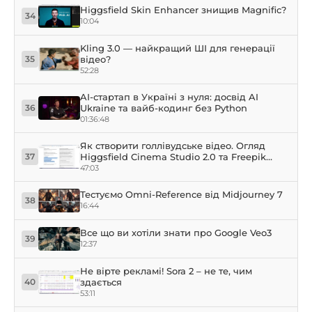
Higgsfield Skin Enhancer знищив Magnific?
34
10:04
Kling 3.0 — найкращий ШІ для генерації
відео?
35
52:28
AI-стартап в Україні з нуля: досвід AI
Ukraine та вайб-кодинг без Python
36
01:36:48
Як створити голлівудське відео. Огляд
Higgsfield Cinema Studio 2.0 та Freepik
37
Cinematic Shots
47:03
Тестуємо Omni-Reference від Midjourney 7
38
16:44
Все що ви хотіли знати про Google Veo3
39
12:37
Не вірте рекламі! Sora 2 – не те, чим
здається
40
53:11