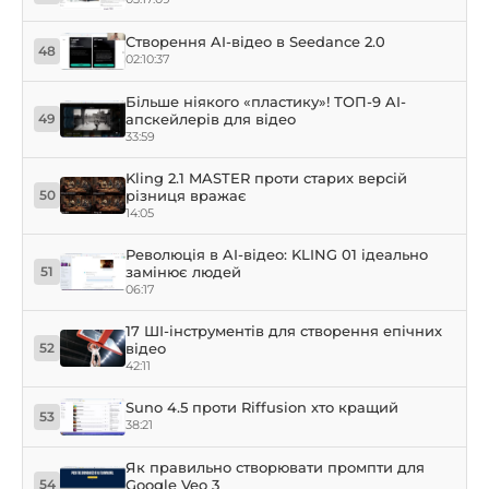
Створення AI-відео в Seedance 2.0
48
02:10:37
Більше ніякого «пластику»! ТОП-9 AI-
апскейлерів для відео
49
33:59
Kling 2.1 MASTER проти старих версій
різниця вражає
50
14:05
Революція в AI-відео: KLING 01 ідеально
замінює людей
51
06:17
17 ШІ-інструментів для створення епічних
відео
52
42:11
Suno 4.5 проти Riffusion хто кращий
53
38:21
Як правильно створювати промпти для
Google Veo 3
54