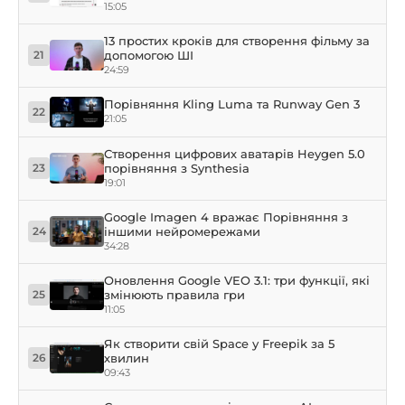
15:05
13 простих кроків для створення фільму за
допомогою ШІ
21
24:59
Порівняння Kling Luma та Runway Gen 3
22
21:05
Створення цифрових аватарів Heygen 5.0
порівняння з Synthesia
23
19:01
Google Imagen 4 вражає Порівняння з
іншими нейромережами
24
34:28
Оновлення Google VEO 3.1: три функції, які
змінюють правила гри
25
11:05
Як створити свій Space у Freepik за 5
хвилин
26
09:43