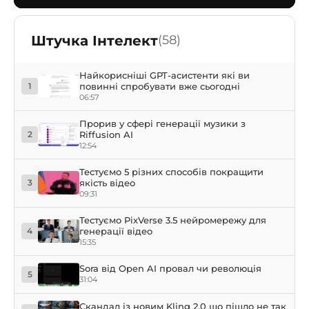
Штучка Інтелект
(58)
Найкорисніші GPT-асистенти які ви
повинні спробувати вже сьогодні
1
06:57
Прорив у сфері генерації музики з
Riffusion AI
2
12:54
Тестуємо 5 різних способів покращити
якість відео
3
09:31
Тестуємо PixVerse 3.5 нейромережу для
генерації відео
4
15:35
Sora від Open AI провал чи революція
5
31:04
Скандал із новим Kling 2.0 що пішло не так