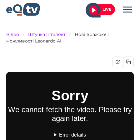
LIVE
Відео
/
Штучка Інтелект
/
Нові вражаючі
можливості Leonardo AI