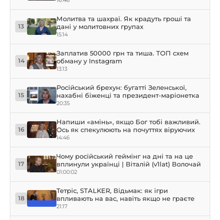
Молитва та шахраї. Як крадуть гроші та
дані у молитовних групах
13
15:14
Заплатив 50000 грн та тиша. ТОП схем
обману у Instagram
14
13:13
Російський брехун: бугатті Зеленської,
нахабні біженці та президент-маріонетка
15
20:35
Напиши «амінь», якщо Бог тобі важливий.
Ось як спекулюють на почуттях віруючих
16
14:46
Чому російський геймінг на дні та на це
вплинули українці | Віталій (v1lat) Волочай
17
01:00:02
Тетріс, STALKER, Відьмак: як ігри
впливають на вас, навіть якщо не граєте
18
21:17