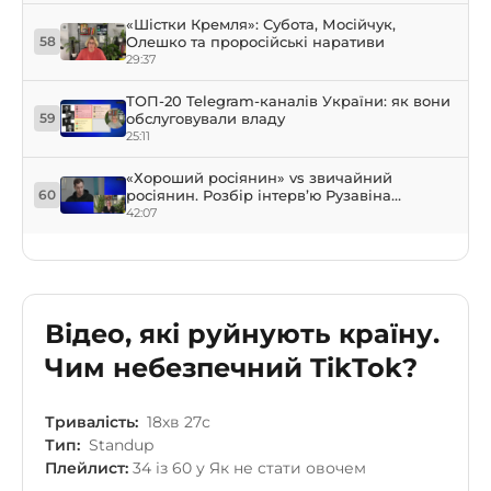
«Шістки Кремля»: Субота, Мосійчук,
Олешко та проросійські наративи
58
29:37
ТОП-20 Telegram-каналів України: як вони
обслуговували владу
59
25:11
«Хороший росіянин» vs звичайний
росіянин. Розбір інтерв’ю Рузавіна
60
Гордеєвій
42:07
Відео, які руйнують країну.
Чим небезпечний TikTok?
Тривалість:
18хв 27с
Тип:
Standup
Плейлист:
34 із 60 у Як не стати овочем