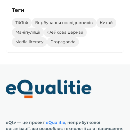
Теги
TikTok
Вербування послідовників
Китай
Маніпуляції
Фейкова церква
Media literacy
Propaganda
eQtv — це проект
eQualitie
, неприбуткової
організації, що розробляє технології для підвищення