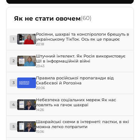
Як не стати овочем
(60)
Росіяни, шахраї та конспірологи брешуть в
українському ТікТок. Ось як це працює
1
20:18
Штучний інтелект. Як Росія використовує
ШІ в інформаційній війні
2
23:43
Правила російської пропаганди від
Скабєєвої й Рогозіна
3
20:06
Небезпека соціальних мереж Як нас
ловлять на гачок шахраї
4
14:26
Шахрайські схеми в інтернеті: пастки, в які
можна легко потрапити
5
15:06