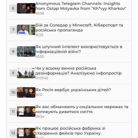
Anonymous Telegram Channels: Insights
from Ostap Molyavka from "Kh*vyy Kharkov"
6
45:58
Бій за Соледар у Minecraft. Кіберспорт та
російська пропаганда
7
16:22
Як штучний інтелект використовується в
інформаційній війні?
8
43:50
Чи у всьому винна російська
дезінформація? Аналізуємо інфопростір
9
01:03:42
Як Росія вербує українських дітей?
10
16:12
Як вас обманюють у соціальних мережах та
мотивують дивитися сміття
11
09:54
Як працює російська фабрика зі
створення фейків про Україну
12
16:46