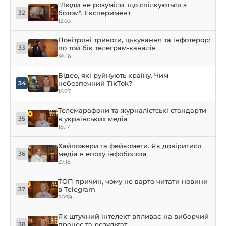
"Люди не розуміли, що спілкуються з
ботом". Експеримент
32
13:03
Повітряні тривоги, цькування та інфотерор:
по той бік телеграм-каналів
33
36:16
Відео, які руйнують країну. Чим
небезпечний TikTok?
34
18:27
Телемарафони та журналістські стандарти
в українських медіа
35
18:17
Хайпожери та фейкомети. Як довіритися
медіа в епоху інфоболота
36
37:18
ТОП причин, чому не варто читати новини
в Telegram
37
20:39
Як штучний інтелект впливає на виборчий
процес та результат
38