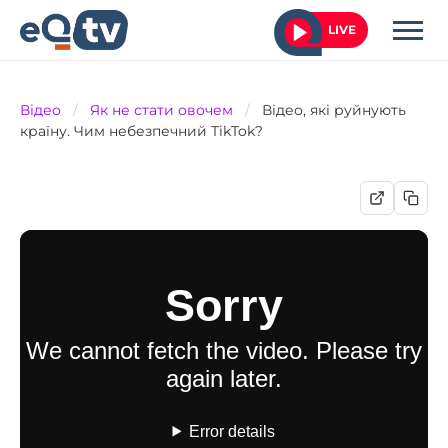
LIVE
Відео
/
Як не стати овочем
/
Відео, які руйнують
країну. Чим небезпечний TikTok?