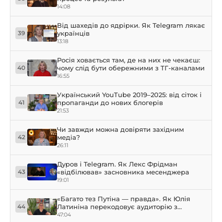
14:08
Від шахедів до ядрірки. Як Telegram лякає
українців
39
13:18
Росія ховається там, де на них не чекаєш:
чому слід бути обережними з ТГ-каналами
40
16:55
Український YouTube 2019–2025: від сіток і
пропаганди до нових блогерів
41
21:53
Чи завжди можна довіряти західним
медіа?
42
26:11
Дуров і Telegram. Як Лекс Фрідман
«відбілював» засновника месенджера
43
19:01
«Багато тез Путіна — правда». Як Юлія
Латиніна перекодовує аудиторію з
44
лібералів у путіністів
47:04