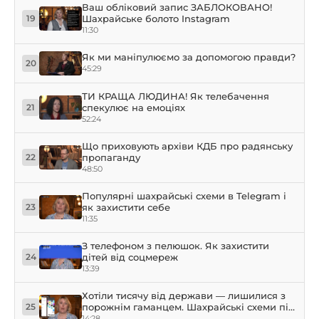
Ваш обліковий запис ЗАБЛОКОВАНО!
Шахрайське болото Instagram
19
11:30
Як ми маніпулюємо за допомогою правди?
20
45:29
ТИ КРАЩА ЛЮДИНА! Як телебачення
спекулює на емоціях
21
52:24
Що приховують архіви КДБ про радянську
пропаганду
22
48:50
Популярні шахрайські схеми в Telegram і
як захистити себе
23
11:35
З телефоном з пелюшок. Як захистити
дітей від соцмереж
24
13:39
Хотіли тисячу від держави — лишилися з
порожнім гаманцем. Шахрайські схеми під
25
виглядом держпідтримки
14:28