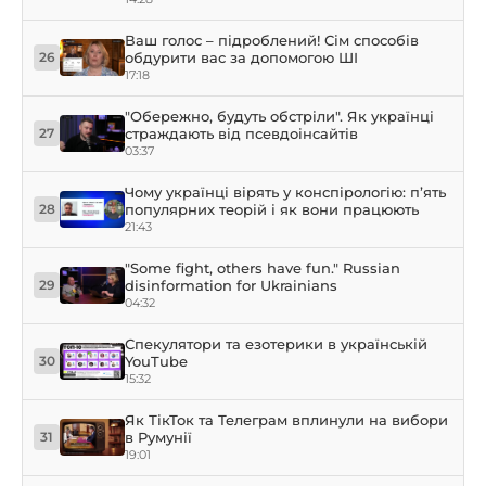
Ваш голос – підроблений! Сім способів
обдурити вас за допомогою ШІ
26
17:18
"Обережно, будуть обстріли". Як українці
страждають від псевдоінсайтів
27
03:37
Чому українці вірять у конспірологію: п’ять
популярних теорій і як вони працюють
28
21:43
"Some fight, others have fun." Russian
disinformation for Ukrainians
29
04:32
Спекулятори та езотерики в українській
YouTube
30
15:32
Як ТікТок та Телеграм вплинули на вибори
в Румунії
31
19:01