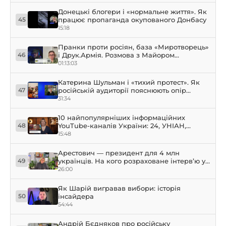
Донецькі блогери і «нормальне життя». Як
працює пропаганда окупованого Донбасу
45
15:18
Пранки проти росіян, база «Миротворець»
і Друк.Армія. Розмова з Майором
46
Чорнобаєвим
01:13:03
Катерина Шульман і «тихий протест». Як
російській аудиторії пояснюють опір
47
режиму
31:34
10 найпопулярніших інформаційних
YouTube-каналів України: 24, УНІАН,
48
Прямий
15:48
Арестович — президент для 4 млн
українців. На кого розраховане інтерв’ю у
49
Собчак?
26:00
Як Шарій вигравав вибори: історія
інсайдера
50
54:44
Андрій Бєдняков про російську