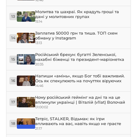
Молитва та шахраї. Як крадуть гроші та
дані у молитовних групах
13
15:14
Заплатив 50000 грн та тиша. ТОП схем
обману у Instagram
14
13:13
Російський брехун: бугатті Зеленської,
нахабні біженці та президент-маріонетка
15
20:35
Напиши «амінь», якщо Бог тобі важливий.
Ось як спекулюють на почуттях віруючих
16
14:46
Чому російський геймінг на дні та на це
вплинули українці | Віталій (v1lat) Волочай
17
01:00:02
Тетріс, STALKER, Відьмак: як ігри
впливають на вас, навіть якщо не граєте
18
21:17