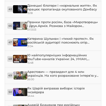
Донецькі блогери і «нормальне життя». Як
працює пропаганда окупованого Донбасу
45
15:18
Пранки проти росіян, база «Миротворець»
і Друк.Армія. Розмова з Майором
46
Чорнобаєвим
01:13:03
Катерина Шульман і «тихий протест». Як
російській аудиторії пояснюють опір
47
режиму
31:34
10 найпопулярніших інформаційних
YouTube-каналів України: 24, УНІАН,
48
Прямий
15:48
Арестович — президент для 4 млн
українців. На кого розраховане інтерв’ю у
49
Собчак?
26:00
Як Шарій вигравав вибори: історія
інсайдера
50
54:44
Андрій Бєдняков про російську