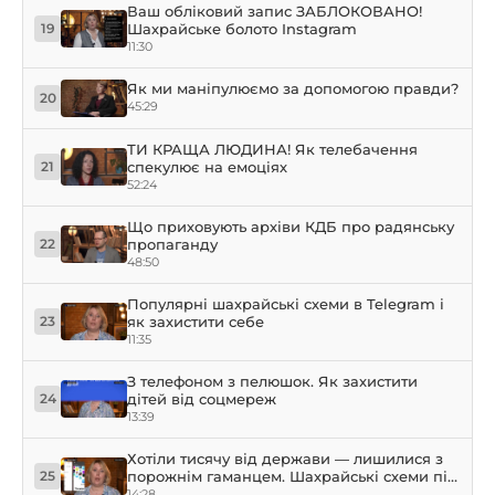
Ваш обліковий запис ЗАБЛОКОВАНО!
Шахрайське болото Instagram
19
11:30
Як ми маніпулюємо за допомогою правди?
20
45:29
ТИ КРАЩА ЛЮДИНА! Як телебачення
спекулює на емоціях
21
52:24
Що приховують архіви КДБ про радянську
пропаганду
22
48:50
Популярні шахрайські схеми в Telegram і
як захистити себе
23
11:35
З телефоном з пелюшок. Як захистити
дітей від соцмереж
24
13:39
Хотіли тисячу від держави — лишилися з
порожнім гаманцем. Шахрайські схеми під
25
виглядом держпідтримки
14:28