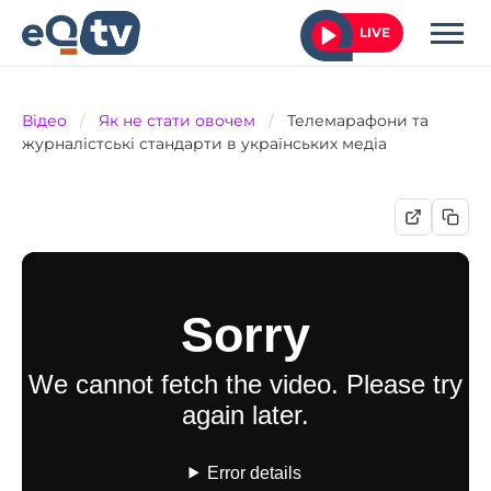
LIVE
Відео
/
Як не стати овочем
/
Телемарафони та
журналістські стандарти в українських медіа