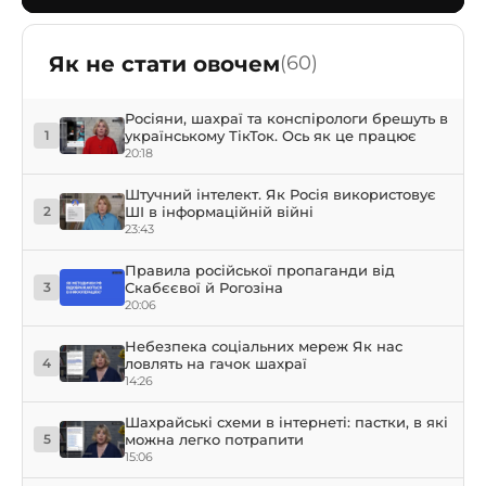
Як не стати овочем
(60)
Росіяни, шахраї та конспірологи брешуть в
українському ТікТок. Ось як це працює
1
20:18
Штучний інтелект. Як Росія використовує
ШІ в інформаційній війні
2
23:43
Правила російської пропаганди від
Скабєєвої й Рогозіна
3
20:06
Небезпека соціальних мереж Як нас
ловлять на гачок шахраї
4
14:26
Шахрайські схеми в інтернеті: пастки, в які
можна легко потрапити
5
15:06