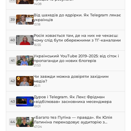
14:08
Від шахедів до ядрірки. Як Telegram лякає
українців
39
13:18
Росія ховається там, де на них не чекаєш:
чому слід бути обережними з ТГ-каналами
40
16:55
Український YouTube 2019–2025: від сіток і
пропаганди до нових блогерів
41
21:53
Чи завжди можна довіряти західним
медіа?
42
26:11
Дуров і Telegram. Як Лекс Фрідман
«відбілював» засновника месенджера
43
19:01
«Багато тез Путіна — правда». Як Юлія
Латиніна перекодовує аудиторію з
44
лібералів у путіністів
47:04