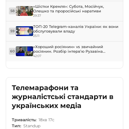
«Шістки Кремля»: Субота, Мосійчук,
Олешко та проросійські наративи
58
29:37
ТОП-20 Telegram-каналів України: як вони
обслуговували владу
59
25:11
«Хороший росіянин» vs звичайний
росіянин. Розбір інтерв’ю Рузавіна
60
Гордеєвій
42:07
Телемарафони та
журналістські стандарти в
українських медіа
Тривалість:
18хв 17с
Тип:
Standup