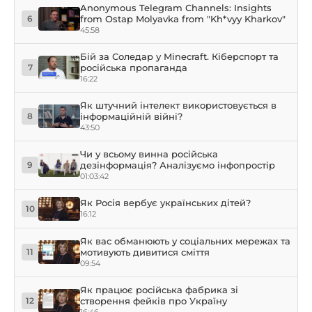
Anonymous Telegram Channels: Insights
from Ostap Molyavka from "Kh*vyy Kharkov"
6
45:58
Бій за Соледар у Minecraft. Кіберспорт та
російська пропаганда
7
16:22
Як штучний інтелект використовується в
інформаційній війні?
8
43:50
Чи у всьому винна російська
дезінформація? Аналізуємо інфопростір
9
01:03:42
Як Росія вербує українських дітей?
10
16:12
Як вас обманюють у соціальних мережах та
мотивують дивитися сміття
11
09:54
Як працює російська фабрика зі
створення фейків про Україну
12
16:46