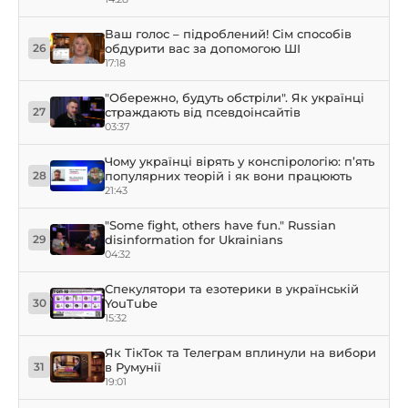
Ваш голос – підроблений! Сім способів
обдурити вас за допомогою ШІ
26
17:18
"Обережно, будуть обстріли". Як українці
страждають від псевдоінсайтів
27
03:37
Чому українці вірять у конспірологію: п’ять
популярних теорій і як вони працюють
28
21:43
"Some fight, others have fun." Russian
disinformation for Ukrainians
29
04:32
Спекулятори та езотерики в українській
YouTube
30
15:32
Як ТікТок та Телеграм вплинули на вибори
в Румунії
31
19:01