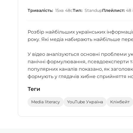
Тривалість:
15хв 48с
Тип:
Standup
Плейлист:
48 
Розбір найбільших українських інформаці
року. Які медіа набирають найбільше пер
У відео аналізуються основні проблеми у
панічні формулювання, псевдоексперти т
популярних каналів показано, як заголовк
формують у глядачів хибне сприйняття н
Теги
Media literacy
YouTube Україна
Клікбейт