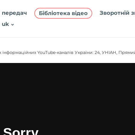
 передач
Зворотній з
Бібліотека відео
uk
 інформаційних YouTube-каналів України: 24, УНІАН, Прями