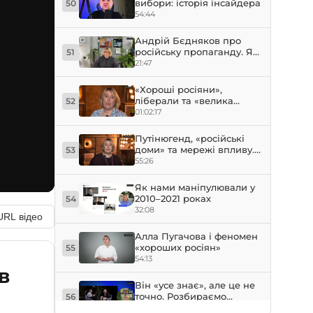
вибори: історія інсайдера
50
54:44
Андрій Бєдняков про
російську пропаганду. Як
51
українців роками
21:47
втягували в російський
медіапростір
«Хороші росіяни»,
ліберали та «велика
52
культура». Як працює
01:02:17
російська м’яка сила
Путінюгенд, «російські
доми» та мережі впливу.
53
Як Росія веде
55:26
інформаційні операції за
кордоном
Як нами маніпулювали у
2010–2021 роках
54
32:08
URL відео
Алла Пугачова і феномен
«хороших росіян»
55
54:13
в
Він «усе знає», але це не
точно. Розбираємо
56
феномен Дмитра Гордона
38:28