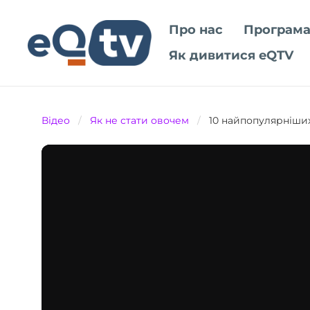
Про нас
Програма
Як дивитися eQTV
Відео
/
Як не стати овочем
/
10 найпопулярніших