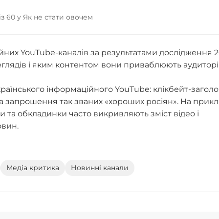
із 60 у Як не стати овочем
йних YouTube-каналів за результатами дослідження 
еглядів і яким контентом вони приваблюють аудиторі
країнського інформаційного YouTube: клікбейт-заголо
а запрошення так званих «хороших росіян». На прикл
и та обкладинки часто викривляють зміст відео і
овин.
Медіа критика
Новинні канали