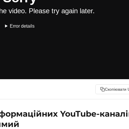
Скопіювати 
нформаційних YouTube-каналі
рямий