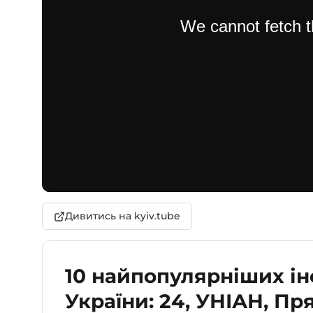
Дивитись на kyiv.tube
10 найпопулярніших і
України: 24, УНІАН, П