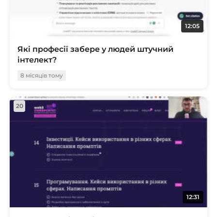
12:05
Які професії забере у людей штучний
інтелект?
8 місяців тому
20
12:31