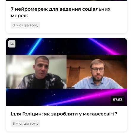
7 нейромереж для ведення соціальних
мереж
8 місяців тому
30
57:53
Ілля Голіцин: як заробляти у метавсесвіті?
8 місяців тому