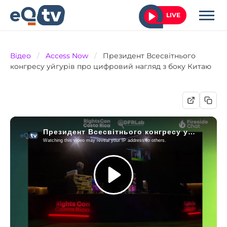
LIVE
Відео
/
Access Now
/
Президент Всесвітнього
конгресу уйгурів про цифровий нагляд з боку Китаю