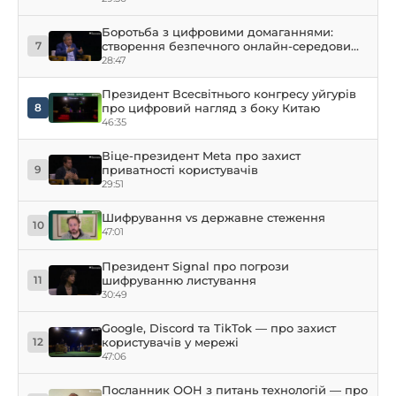
Боротьба з цифровими домаганнями:
створення безпечного онлайн-середовища
7
для жінок
28:47
Президент Всесвітнього конгресу уйгурів
про цифровий нагляд з боку Китаю
8
46:35
Віце-президент Meta про захист
приватності користувачів
9
29:51
Шифрування vs державне стеження
10
47:01
Президент Signal про погрози
шифруванню листування
11
30:49
Google, Discord та TikTok — про захист
користувачів у мережі
12
47:06
Посланник ООН з питань технологій — про