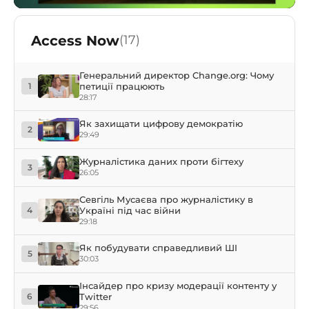
Access Now
(17)
Генеральний директор Change.org: Чому
петиції працюють
1
28:17
Як захищати цифрову демократію
2
29:49
Журналістика даних проти бігтеху
3
26:05
Севгіль Мусаєва про журналістику в
Україні під час війни
4
29:18
Як побудувати справедливий ШI
5
30:03
Інсайдер про кризу модерації контенту у
Twitter
6
29:56