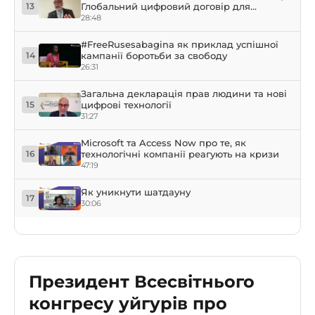
Глобальний цифровий договір для
13
вирішення проблем ІІ
28:48
#FreeRusesabagina як приклад успішної
кампанії боротьби за свободу
14
26:31
Загальна декларація прав людини та нові
цифрові технології
15
31:27
Microsoft та Access Now про те, як
технологічні компанії реагують на кризи
16
47:19
Як уникнути шатдауну
17
30:06
Президент Всесвітнього
конгресу уйгурів про