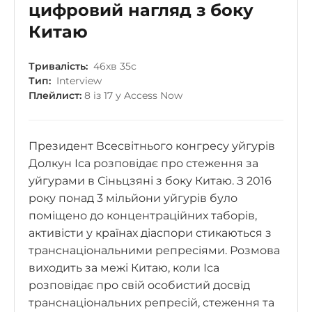
цифровий нагляд з боку
Китаю
Тривалість:
46хв 35с
Тип:
Interview
Плейлист:
8 із 17 у Access Now
Президент Всесвітнього конгресу уйгурів
Долкун Іса розповідає про стеження за
уйгурами в Сіньцзяні з боку Китаю. З 2016
року понад 3 мільйони уйгурів було
поміщено до концентраційних таборів,
активісти у країнах діаспори стикаються з
транснаціональними репресіями. Розмова
виходить за межі Китаю, коли Іса
розповідає про свій особистий досвід
транснаціональних репресій, стеження та