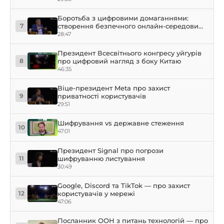
Боротьба з цифровими домаганнями:
створення безпечного онлайн-середовища
7
для жінок
28:47
Президент Всесвітнього конгресу уйгурів
про цифровий нагляд з боку Китаю
8
46:35
Віце-президент Meta про захист
приватності користувачів
9
29:51
Шифрування vs державне стеження
10
47:01
Президент Signal про погрози
шифруванню листування
11
30:49
Google, Discord та TikTok — про захист
користувачів у мережі
12
47:06
Посланник ООН з питань технологій — про