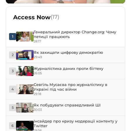
Access Now
(17)
Генеральний директор Change.org: Чому
петиції працюють
1
28:17
Як захищати цифрову демократію
2
29:49
Журналістика даних проти бігтеху
3
26:05
Севгіль Мусаєва про журналістику в
Україні під час війни
4
29:18
Як побудувати справедливий ШI
5
30:03
Інсайдер про кризу модерації контенту у
Twitter
6
29:56