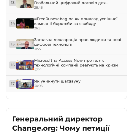
Глобальний цифровий договір для
13
вирішення проблем ІІ
28:48
#FreeRusesabagina як приклад успішної
кампанії боротьби за свободу
14
26:31
Загальна декларація прав людини та нові
цифрові технології
15
31:27
Microsoft та Access Now про те, як
технологічні компанії реагують на кризи
16
47:19
Як уникнути шатдауну
17
30:06
Генеральний директор
Change.org: Чому петиції